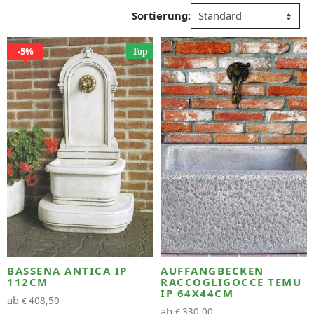
Sortierung:
5%
Top
BASSENA ANTICA IP
AUFFANGBECKEN
112CM
RACCOGLIGOCCE TEMU
IP 64X44CM
ab
408,50
€
ab
330,00
€