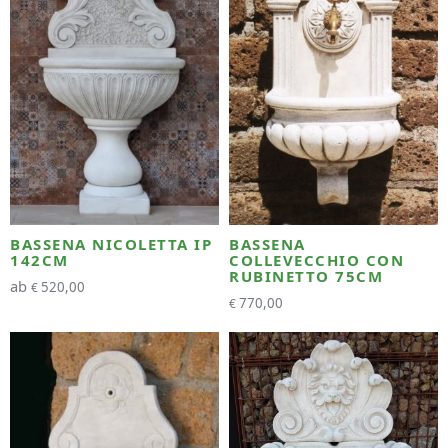
BASSENA NICOLETTA IP
BASSENA
142CM
COLLEVECCHIO CON
RUBINETTO 75CM
ab
520,00
€
770,00
€