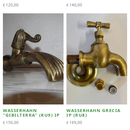
120,00
140,00
€
€
WASSERHAHN
WASSERHAHN GRECIA
“GIBILTERRA” (RU9) IP
IP (RU8)
150,00
169,00
€
€