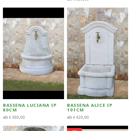
BASSENA LUCIANA IP
BASSENA ALICE IP
80CM
101CM
ab
ab
360,00
420,00
€
€