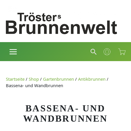
Zum
Inhalt
springen
Suchen
Startseite
/
Shop
/
Gartenbrunnen
/
Antikbrunnen
/
Bassena- und Wandbrunnen
BASSENA- UND
WANDBRUNNEN