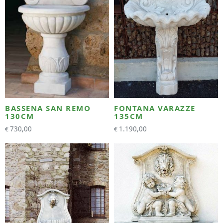
BASSENA SAN REMO
FONTANA VARAZZE
130CM
135CM
730,00
1.190,00
€
€