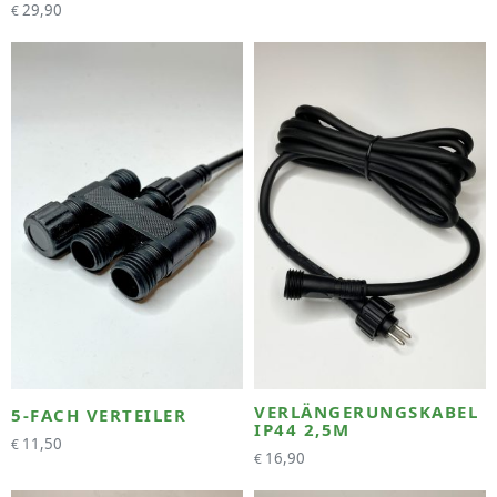
29,90
€
VERLÄNGERUNGSKABEL
5-FACH VERTEILER
IP44 2,5M
11,50
€
16,90
€