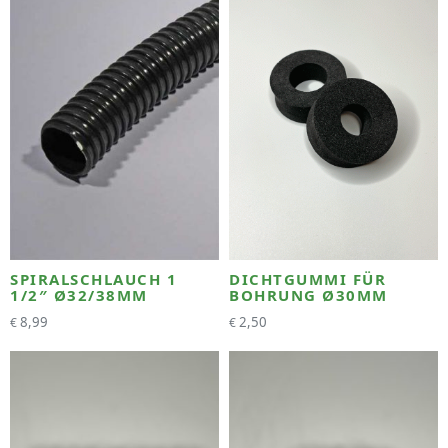
SPIRALSCHLAUCH 1
DICHTGUMMI FÜR
1/2″ Ø32/38MM
BOHRUNG Ø30MM
8,99
2,50
€
€