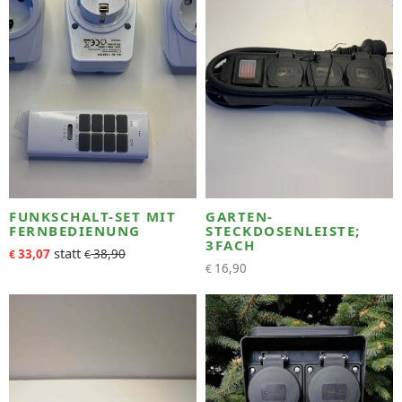
FUNKSCHALT-SET MIT
GARTEN-
FERNBEDIENUNG
STECKDOSENLEISTE;
3FACH
33,07
38,90
€
€
16,90
€