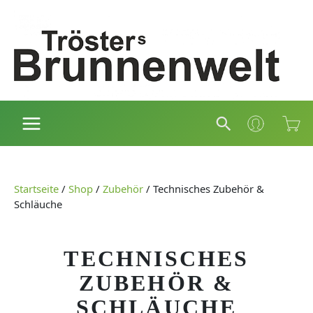
Zum
Inhalt
springen
Suchen
Startseite
/
Shop
/
Zubehör
/
Technisches Zubehör &
Schläuche
TECHNISCHES
ZUBEHÖR &
SCHLÄUCHE