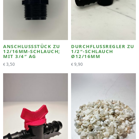
ANSCHLUSSSTÜCK ZU
DURCHFLUSSREGLER ZU
12/16MM-SCHLAUCH;
1/2″-SCHLAUCH
MIT 3/4″ AG
Ø12/16MM
3,50
9,90
€
€