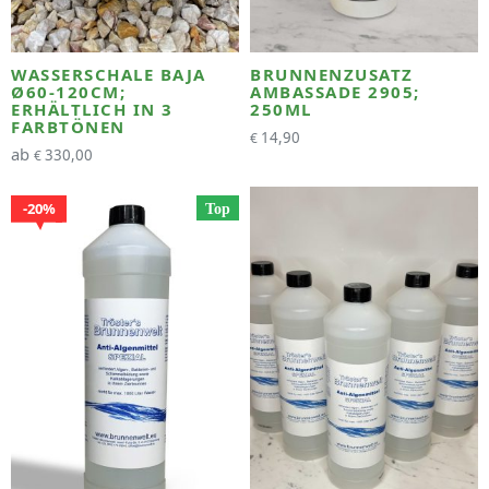
WASSERSCHALE BAJA
BRUNNENZUSATZ
Ø60-120CM;
AMBASSADE 2905;
ERHÄLTLICH IN 3
250ML
FARBTÖNEN
14,90
€
ab
330,00
€
20%
Top