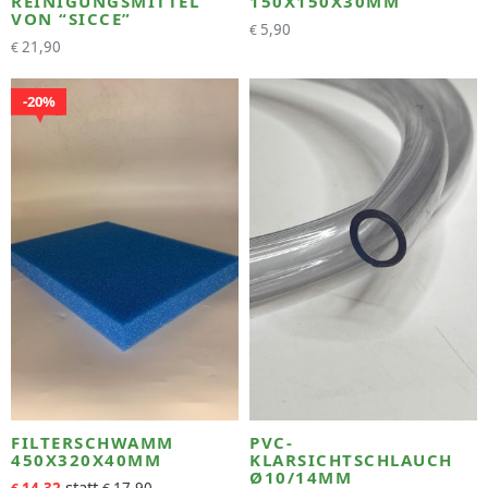
REINIGUNGSMITTEL
150X150X30MM
VON “SICCE”
5,90
€
21,90
€
20%
FILTERSCHWAMM
PVC-
450X320X40MM
KLARSICHTSCHLAUCH
Ø10/14MM
14,32
17,90