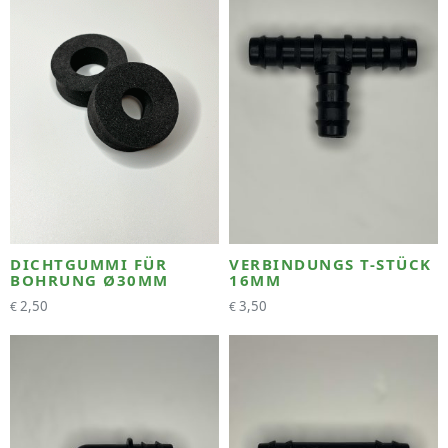
DICHTGUMMI FÜR
VERBINDUNGS T-STÜCK
BOHRUNG Ø30MM
16MM
2,50
3,50
€
€