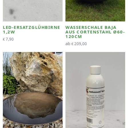
LED-ERSATZGLÜHBIRNE
WASSERSCHALE BAJA
1,2W
AUS CORTENSTAHL Ø60-
120CM
7,90
€
ab
209,00
€