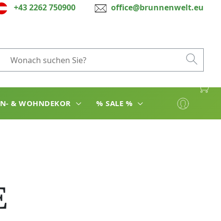
+43 2262 750900
office@brunnenwelt.eu
EN- & WOHNDEKOR
% SALE %
E