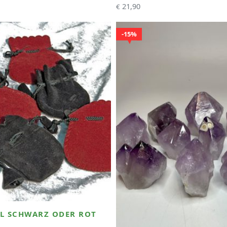
21,90
€
15%
L SCHWARZ ODER ROT