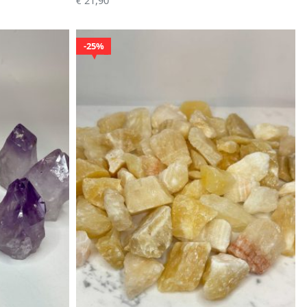
€
25%