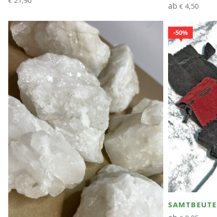
€
ab
4,50
€
50%
SAMTBEUTE