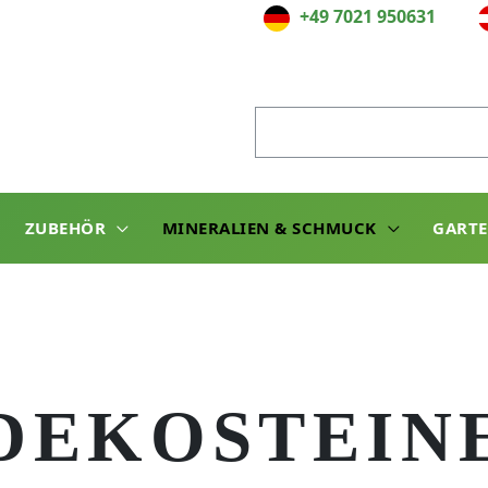
+49 7021 950631
Suche
nach:
ZUBEHÖR
MINERALIEN & SCHMUCK
GART
DEKOSTEIN