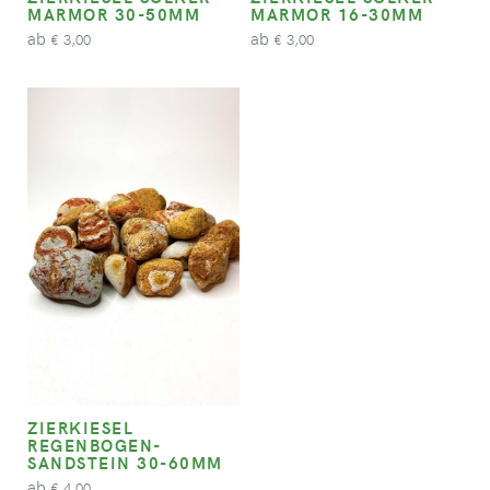
MARMOR 30-50MM
MARMOR 16-30MM
ab
ab
3,00
3,00
€
€
ZIERKIESEL
REGENBOGEN-
SANDSTEIN 30-60MM
ab
4,00
€