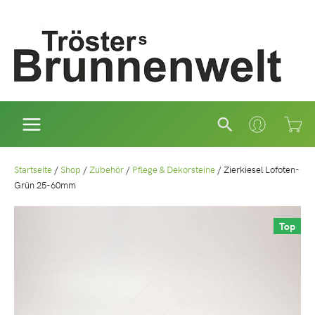
Zum
Inhalt
springen
Suchen
Startseite
/
Shop
/
Zubehör
/
Pflege & Dekorsteine
/
Zierkiesel Lofoten-
Grün 25-60mm
Top