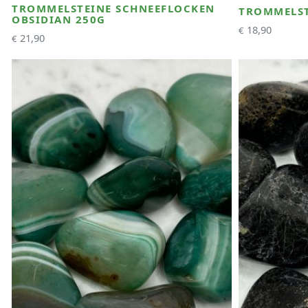
TROMMELSTEINE SCHNEEFLOCKEN
TROMMELST
OBSIDIAN 250G
18,90
€
21,90
€