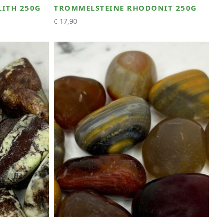
LITH 250G
TROMMELSTEINE RHODONIT 250G
17,90
€