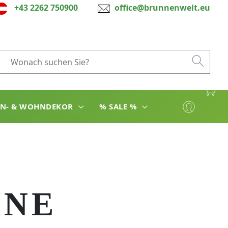
+43 2262 750900
office@brunnenwelt.eu
EN- & WOHNDEKOR
% SALE %
INE