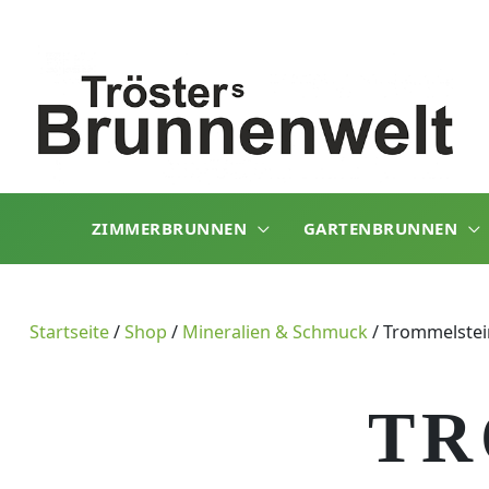
Zum
Inhalt
springen
ZIMMERBRUNNEN
GARTENBRUNNEN
Startseite
/
Shop
/
Mineralien & Schmuck
/
Trommelstei
TR