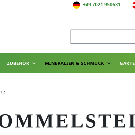
+49 7021 950631
Suche
nach:
ZUBEHÖR
MINERALIEN & SCHMUCK
GART
ne
OMMELSTE