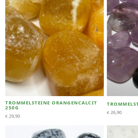
TROMMELSTEINE ORANGENCALCIT
TROMMELST
250G
26,90
€
29,90
€