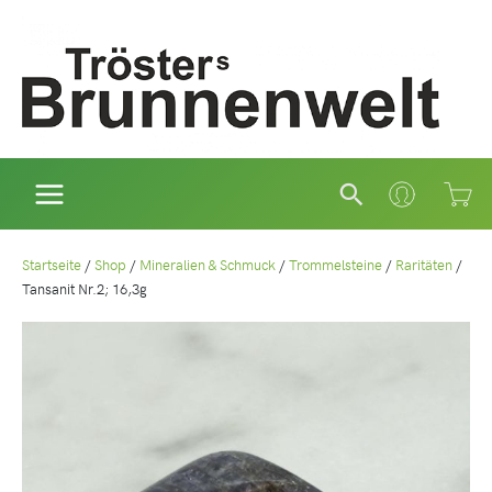
Zum
Inhalt
springen
Suchen
Startseite
/
Shop
/
Mineralien & Schmuck
/
Trommelsteine
/
Raritäten
/
Tansanit Nr.2; 16,3g