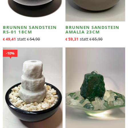
BRUNNEN SANDSTEIN
BRUNNEN SANDSTEIN
RS-01 18CM
AMALIA 23CM
49,41
54,90
59,31
65,90
€
€
€
€
10%