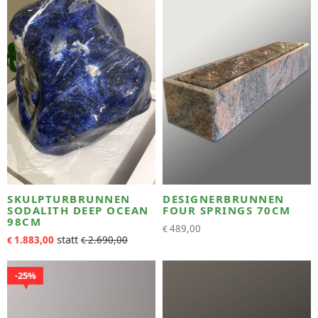
SKULPTURBRUNNEN
DESIGNERBRUNNEN
SODALITH DEEP OCEAN
FOUR SPRINGS 70CM
98CM
489,00
€
1.883,00
2.690,00
€
€
25%