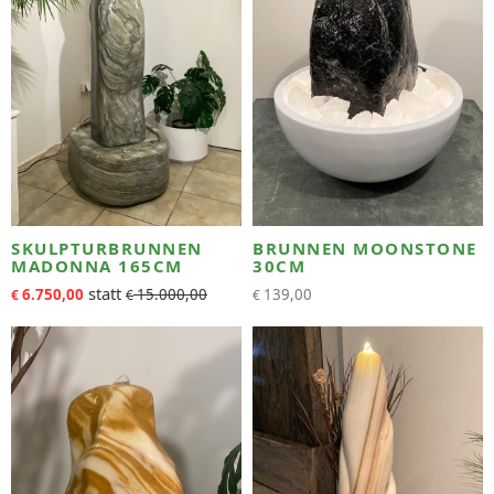
SKULPTURBRUNNEN
BRUNNEN MOONSTONE
MADONNA 165CM
30CM
6.750,00
15.000,00
139,00
€
€
€