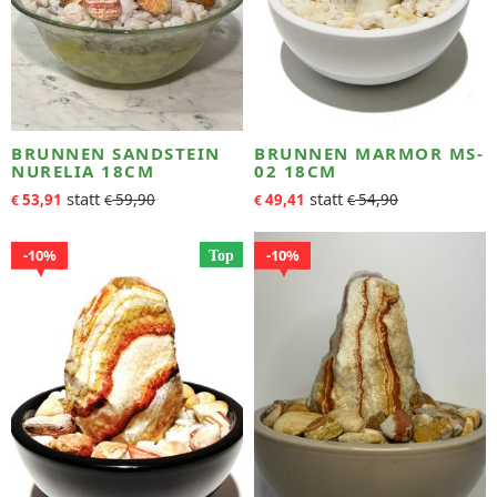
BRUNNEN SANDSTEIN
BRUNNEN MARMOR MS-
NURELIA 18CM
02 18CM
53,91
59,90
49,41
54,90
€
€
€
€
10%
10%
Top