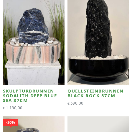
SKULPTURBRUNNEN
QUELLSTEINBRUNNEN
SODALITH DEEP BLUE
BLACK ROCK 57CM
SEA 37CM
590,00
€
1.190,00
€
30%