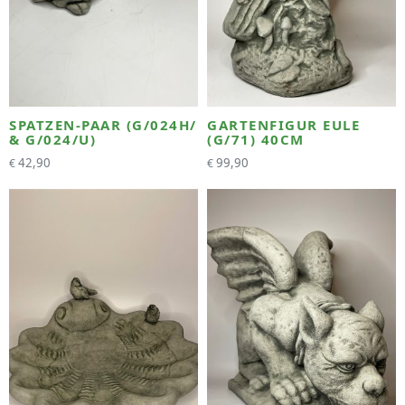
SPATZEN-PAAR (G/024H/
GARTENFIGUR EULE
& G/024/U)
(G/71) 40CM
42,90
99,90
€
€