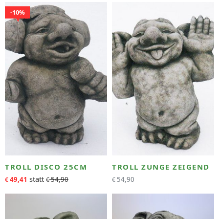
10%
TROLL DISCO 25CM
TROLL ZUNGE ZEIGEND
49,41
54,90
54,90
€
€
€