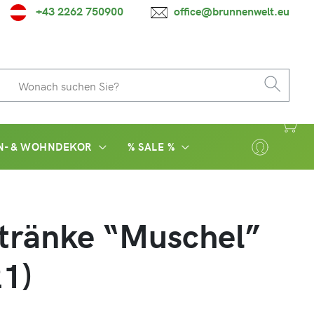
+43 2262 750900
office@brunnenwelt.eu
N- & WOHNDEKOR
% SALE %
tränke “Muschel”
1)