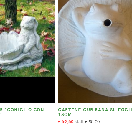
R “CONIGLIO CON
GARTENFIGUR RANA SU FOGLI
P
18CM
69,60
80,00
€
€