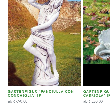
GARTENFIGUR “FANCIULLA CON
GARTENFIGU
CONCHIGLIA” IP
CARRIOLA” I
ab
ab
690,00
230,00
€
€