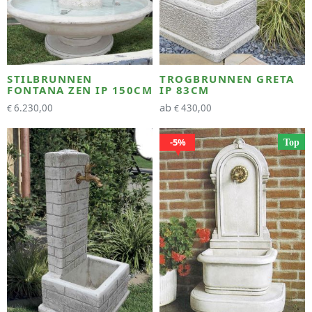
STILBRUNNEN
TROGBRUNNEN GRETA
FONTANA ZEN IP 150CM
IP 83CM
ab
6.230,00
430,00
€
€
5%
Top