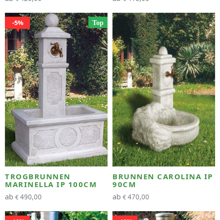
5%
Top
TROGBRUNNEN
BRUNNEN CAROLINA IP
MARINELLA IP 100CM
90CM
ab
ab
490,00
470,00
€
€