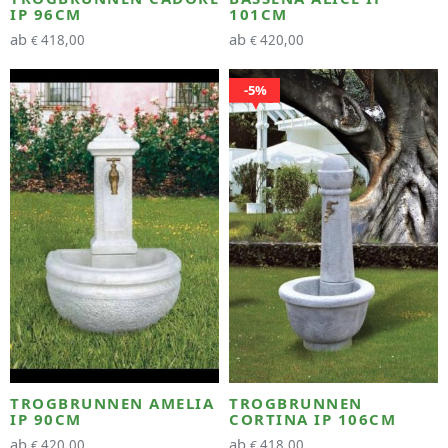
IP 96CM
101CM
ab
ab
418,00
420,00
€
€
5%
TROGBRUNNEN AMELIA
TROGBRUNNEN
IP 90CM
CORTINA IP 106CM
ab
ab
420,00
418,00
€
€