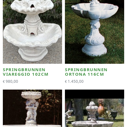
SPRINGBRUNNEN
SPRINGBRUNNEN
VIAREGGIO 102CM
ORTONA 116CM
980,00
1.450,00
€
€