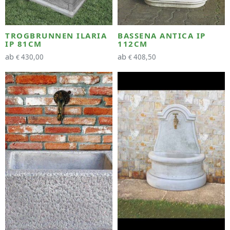
TROGBRUNNEN ILARIA
BASSENA ANTICA IP
IP 81CM
112CM
ab
ab
430,00
408,50
€
€