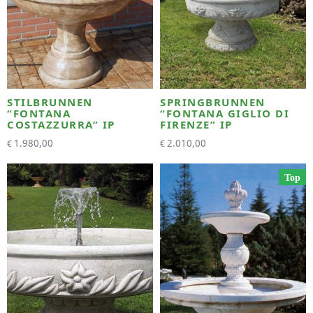
STILBRUNNEN
SPRINGBRUNNEN
“FONTANA
“FONTANA GIGLIO DI
COSTAZZURRA” IP
FIRENZE” IP
1.980,00
2.010,00
€
€
Top