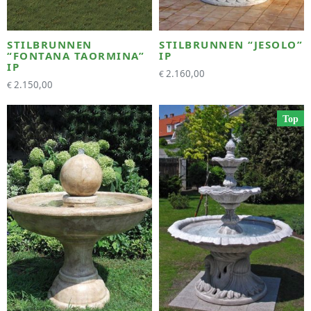
STILBRUNNEN
STILBRUNNEN “JESOLO”
“FONTANA TAORMINA”
IP
IP
2.160,00
€
2.150,00
€
Top