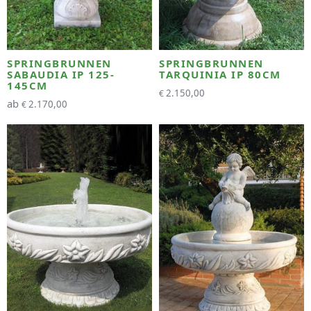
SPRINGBRUNNEN
SPRINGBRUNNEN
SABAUDIA IP 125-
TARQUINIA IP 80CM
145CM
2.150,00
€
ab
2.170,00
€