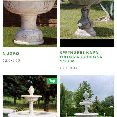
SPRINGBRUNNEN
NUORO
ORTONA CORROSA
2.070,00
€
116CM
2.100,00
€
Top