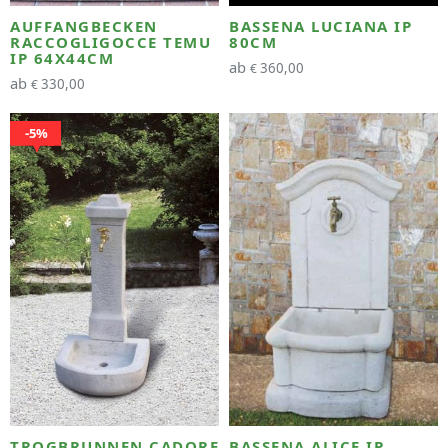
AUFFANGBECKEN
BASSENA LUCIANA IP
RACCOGLIGOCCE TEMU
80CM
IP 64X44CM
ab
360,00
€
ab
330,00
€
5%
TROGBRUNNEN CADORE
BASSENA ALICE IP