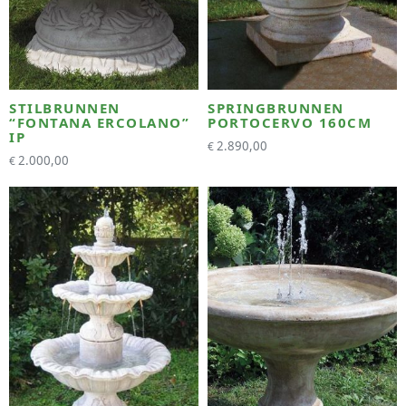
STILBRUNNEN
SPRINGBRUNNEN
“FONTANA ERCOLANO”
PORTOCERVO 160CM
IP
2.890,00
€
2.000,00
€