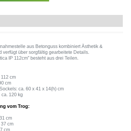
Produktsicherheit
nahmestelle aus Betonguss kombiniert Ästhetik &
d verfügt über sorgfältig gearbeitete Details.
ica IP 112cm” besteht aus drei Teilen.
 112 cm
90 cm
ckels: ca. 60 x 41 x 14(h) cm
 ca. 120 kg
ng vom Trog
:
 31 cm
. 37 cm
17 cm