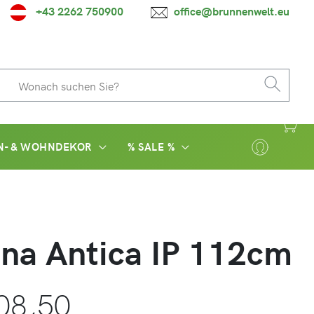
+43 2262 750900
office@brunnenwelt.eu
N- & WOHNDEKOR
% SALE %
na Antica IP 112cm
08,50