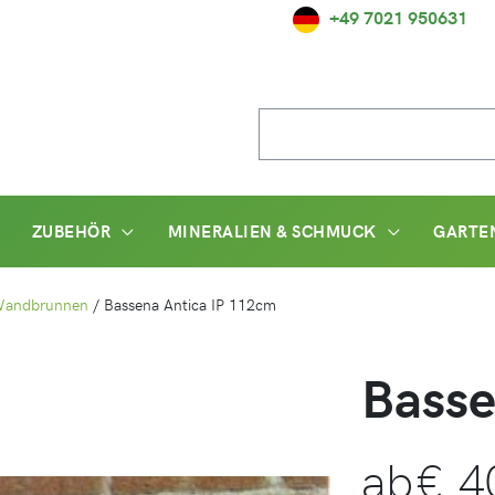
+49 7021 950631
Suche
nach:
ZUBEHÖR
MINERALIEN & SCHMUCK
GARTE
Wandbrunnen
/
Bassena Antica IP 112cm
Basse
ab
€
4