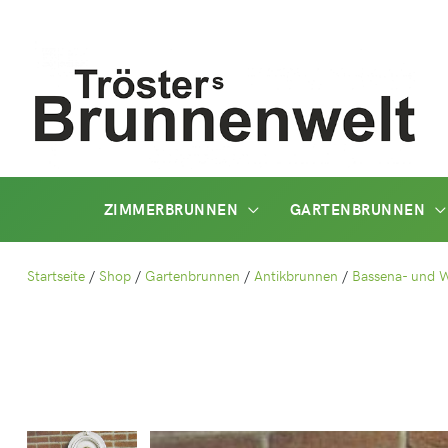
Zum
Inhalt
springen
ZIMMERBRUNNEN
GARTENBRUNNEN
Startseite
/
Shop
/
Gartenbrunnen
/
Antikbrunnen
/
Bassena- und 