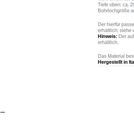
Tiefe oben: ca. 
Bohrlochgröße 
Der hierfür pass
erhältlich; siehe 
Hinweis:
Der auf
erhältlich.
Das Material be
Hergestellt in Ita
 …