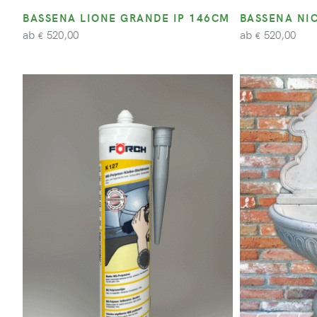
BASSENA LIONE GRANDE IP 146CM
BASSENA NI
ab
ab
520,00
520,00
€
€