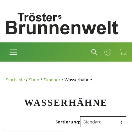
Zum
Inhalt
springen
Suchen
Startseite
/
Shop
/
Zubehör
/
Wasserhähne
WASSERHÄHNE
Sortierung: