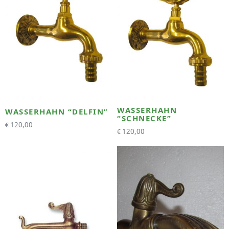
WASSERHAHN
WASSERHAHN “DELFIN”
“SCHNECKE”
120,00
€
120,00
€