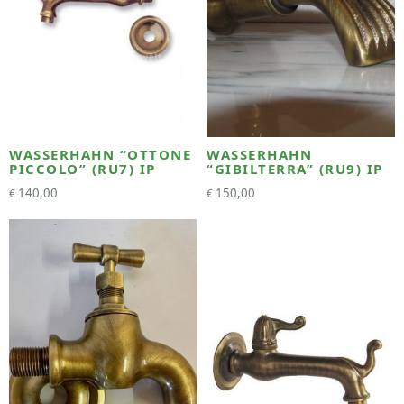
WASSERHAHN “OTTONE
WASSERHAHN
PICCOLO” (RU7) IP
“GIBILTERRA” (RU9) IP
140,00
150,00
€
€