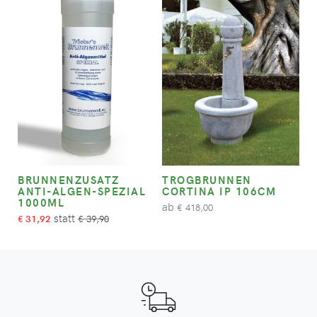
BRUNNENZUSATZ
TROGBRUNNEN
ANTI-ALGEN-SPEZIAL
CORTINA IP 106CM
1000ML
ab
418,00
€
31,92
39,90
€
€