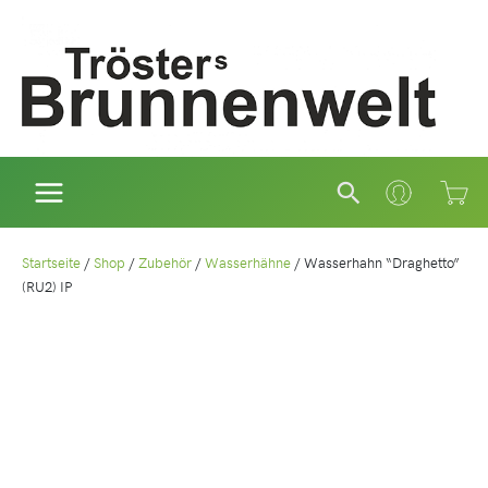
Zum
Inhalt
springen
Suchen
Startseite
/
Shop
/
Zubehör
/
Wasserhähne
/
Wasserhahn “Draghetto”
(RU2) IP