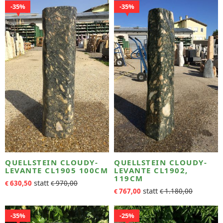
35%
35%
QUELLSTEIN CLOUDY-
QUELLSTEIN CLOUDY-
LEVANTE CL1905 100CM
LEVANTE CL1902,
119CM
630,50
970,00
€
€
767,00
1.180,00
€
€
35%
25%