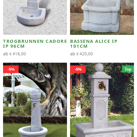
TROGBRUNNEN CADORE
BASSENA ALICE IP
IP 96CM
101CM
ab
ab
418,00
420,00
€
€
5%
5%
Top