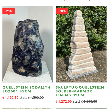
25%
20%
QUELLSTEIN SODALITH
SKULPTUR-QUELLSTEIN
SO2601 45CM
SÖLKER-MARMOR
LINING 99CM
1.192,50
1.590,00
€
€
1.272,00
1.590,00
€
€