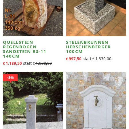
QUELLSTEIN
STELENBRUNNEN
REGENBOGEN
HERSCHENBERGER
SANDSTEIN RS-11
100CM
140CM
997,50
1.330,00
€
€
1.189,50
1.830,00
€
€
5%