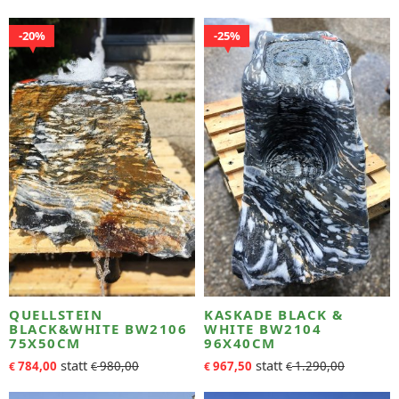
20%
25%
QUELLSTEIN
KASKADE BLACK &
BLACK&WHITE BW2106
WHITE BW2104
75X50CM
96X40CM
784,00
980,00
967,50
1.290,00
€
€
€
€