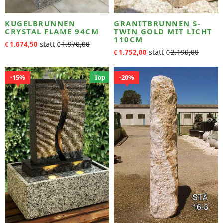
KUGELBRUNNEN
GRANITBRUNNEN S-
CRYSTAL FLAME 94CM
TWIN GOLD MIT LICHT
110CM
1.674,50
1.970,00
€
€
1.752,00
2.190,00
€
€
15%
20%
Top