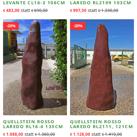
LEVANTE CL16-3 106CM
LAREDO RL2109 103CM
483,00
690,00
997,50
1.330,00
€
€
€
€
20%
20%
QUELLSTEIN ROSSO
QUELLSTEIN ROSSO
LAREDO RL16-4 135CM
LAREDO RL2111, 121CM
1.088,00
1.360,00
1.128,00
1.410,00
€
€
€
€