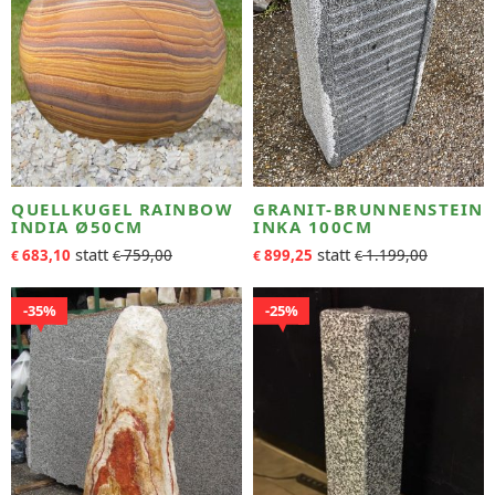
QUELLKUGEL RAINBOW
GRANIT-BRUNNENSTEIN
INDIA Ø50CM
INKA 100CM
683,10
759,00
899,25
1.199,00
€
€
€
€
35%
25%