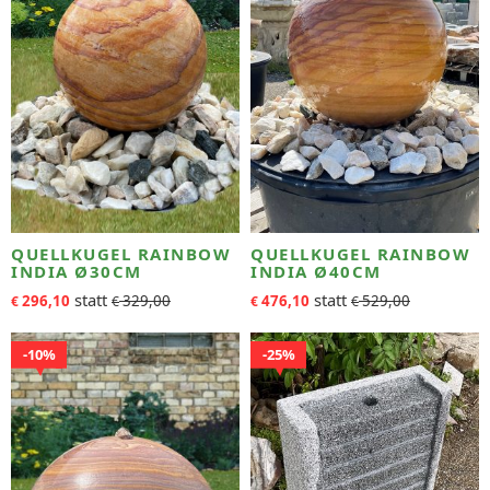
QUELLKUGEL RAINBOW
QUELLKUGEL RAINBOW
INDIA Ø30CM
INDIA Ø40CM
296,10
329,00
476,10
529,00
€
€
€
€
10%
25%