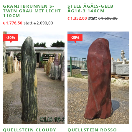
GRANITBRUNNEN S-
STELE ÄGÄIS-GELB
TWIN GRAU MIT LICHT
ÄG16-3 146CM
110CM
1.352,00
1.690,00
€
€
1.776,50
2.090,00
€
€
30%
25%
QUELLSTEIN CLOUDY
QUELLSTEIN ROSSO