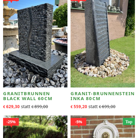
GRANITBRUNNEN
GRANIT-BRUNNENSTEIN
BLACK WALL 60CM
INKA 80CM
629,30
899,00
559,20
699,00
€
€
€
€
25%
5%
Top