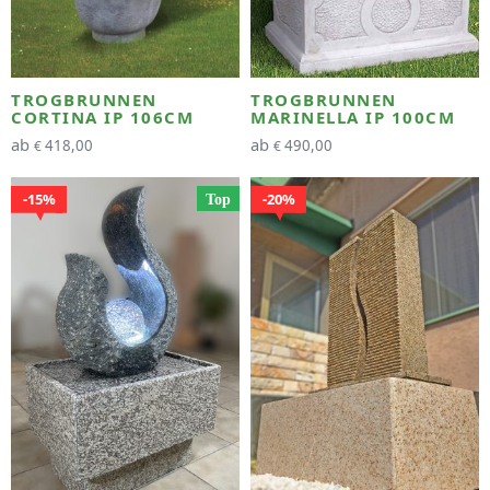
TROGBRUNNEN
TROGBRUNNEN
CORTINA IP 106CM
MARINELLA IP 100CM
ab
ab
418,00
490,00
€
€
15%
20%
Top