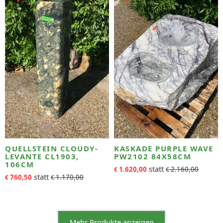
QUELLSTEIN CLOUDY-
KASKADE PURPLE WAVE
LEVANTE CL1903,
PW2102 84X58CM
106CM
1.620,00
2.160,00
€
€
760,50
1.170,00
€
€
Mehr Produkte anzeigen