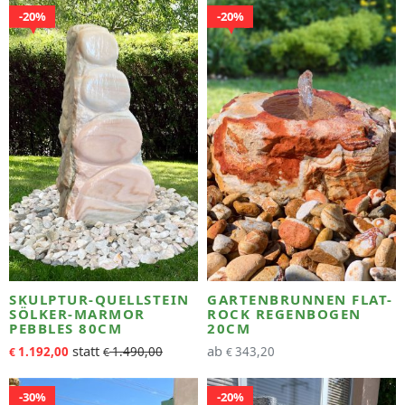
20%
20%
SKULPTUR-QUELLSTEIN
GARTENBRUNNEN FLAT-
SÖLKER-MARMOR
ROCK REGENBOGEN
PEBBLES 80CM
20CM
ab
1.192,00
1.490,00
343,20
€
€
€
30%
20%