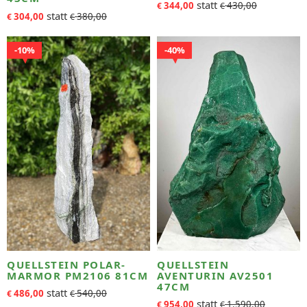
344,00
430,00
€
€
304,00
380,00
€
€
10%
40%
QUELLSTEIN POLAR-
QUELLSTEIN
MARMOR PM2106 81CM
AVENTURIN AV2501
47CM
486,00
540,00
€
€
954,00
1.590,00
€
€