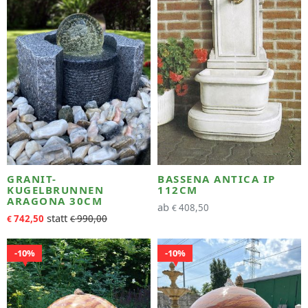
GRANIT-
BASSENA ANTICA IP
KUGELBRUNNEN
112CM
ARAGONA 30CM
ab
408,50
€
742,50
990,00
€
€
10%
10%