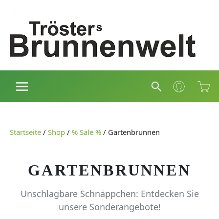
Zum
Inhalt
springen
Suchen
Startseite
/
Shop
/
% Sale %
/
Gartenbrunnen
GARTENBRUNNEN
Unschlagbare Schnäppchen: Entdecken Sie
unsere Sonderangebote!