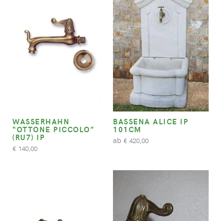
WASSERHAHN
BASSENA ALICE IP
“OTTONE PICCOLO”
101CM
(RU7) IP
ab
420,00
€
140,00
€