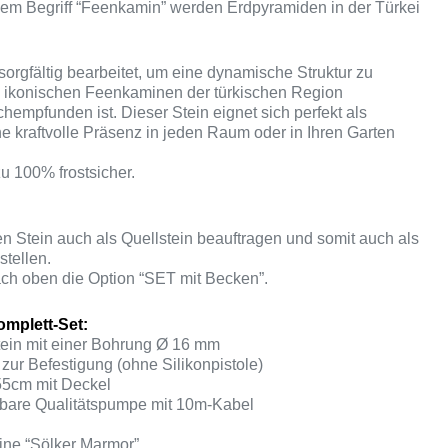
 dem Begriff “Feenkamin” werden Erdpyramiden in der Türkei
sorgfältig bearbeitet, um eine dynamische Struktur zu
n ikonischen Feenkaminen der türkischen Region
empfunden ist. Dieser Stein eignet sich perfekt als
ne kraftvolle Präsenz in jeden Raum oder in Ihren Garten
zu 100% frostsicher.
n Stein auch als Quellstein beauftragen und somit auch als
stellen.
ch oben die Option “SET mit Becken”.
mplett-Set:
tein mit einer Bohrung Ø 16 mm
zur Befestigung (ohne Silikonpistole)
5cm mit Deckel
erbare Qualitätspumpe mit 10m-Kabel
ine “Sölker Marmor”