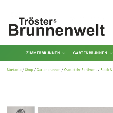
Zum
Inhalt
springen
ZIMMERBRUNNEN
GARTENBRUNNEN
Startseite
/
Shop
/
Gartenbrunnen
/
Quellstein-Sortiment
/
Black &