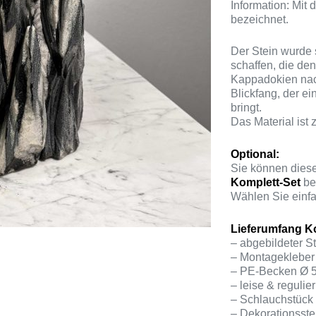
Information: Mit
bezeichnet.
Der Stein wurde 
schaffen, die de
Kappadokien nach
Blickfang, der ei
bringt.
Das Material ist 
Optional:
Sie können diese
Komplett-Set
be
Wählen Sie einfa
Lieferumfang Ko
– abgebildeter S
– Montagekleber 
– PE-Becken Ø 5
– leise & reguli
– Schlauchstück
– Dekorationsste