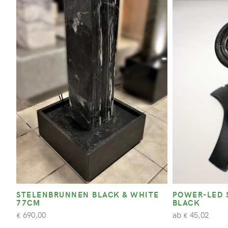
STELENBRUNNEN BLACK & WHITE
POWER-LED 
77CM
BLACK
ab
690,00
45,02
€
€