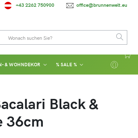
+43 2262 750900
office@brunnenwelt.eu
N- & WOHNDEKOR
% SALE %
Bacalari Black &
e 36cm