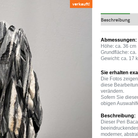
verkauft!
Beschreibung
Abmessungen:
Höhe: ca. 36 cm
Grundfläche: ca.
Gewicht: ca. 17 
Sie erhalten ex
Die Fotos zeigen
diese Bearbeitun
verändern.
Sofern Sie diese
obigen Auswahlfe
Beschreibung:
Dieser Peri Baca
beeindruckendes
moderner, abstra