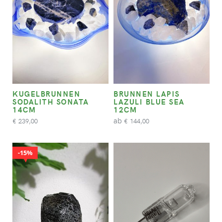
KUGELBRUNNEN
BRUNNEN LAPIS
SODALITH SONATA
LAZULI BLUE SEA
14CM
12CM
ab
239,00
144,00
€
€
15%