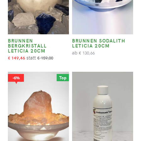
BRUNNEN
BRUNNEN SODALITH
BERGKRISTALL
LETICIA 20CM
LETICIA 20CM
ab
130,66
€
149,46
159,00
€
€
Top
6%