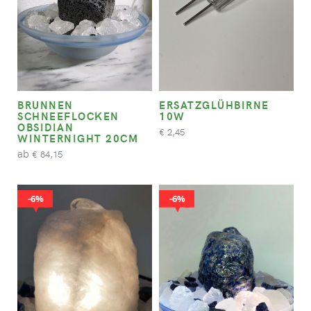
BRUNNEN
ERSATZGLÜHBIRNE
SCHNEEFLOCKEN
10W
OBSIDIAN
2,45
€
WINTERNIGHT 20CM
ab
84,15
€
6%
6%