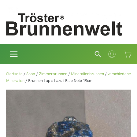
Zum
Inhalt
springen
Suchen
Startseite
/
Shop
/
Zimmerbrunnen
/
Mineralienbrunnen
/
verschiedene
Mineralien
/
Brunnen Lapis Lazuli Blue Note 19cm