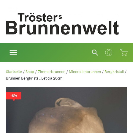
Zum
Inhalt
springen
Suchen
Startseite
/
Shop
/
Zimmerbrunnen
/
Mineralienbrunnen
/
Bergkristall
/
Brunnen Bergkristall Leticia 20cm
6%