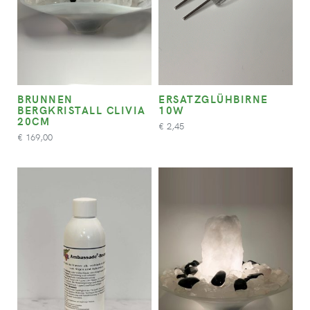
BRUNNEN
ERSATZGLÜHBIRNE
BERGKRISTALL CLIVIA
10W
20CM
2,45
€
169,00
€