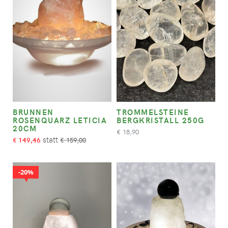
BRUNNEN
TROMMELSTEINE
ROSENQUARZ LETICIA
BERGKRISTALL 250G
20CM
18,90
€
149,46
159,00
€
€
20%