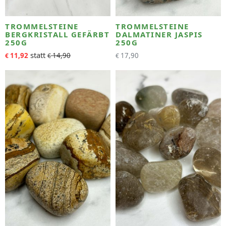
TROMMELSTEINE
TROMMELSTEINE
BERGKRISTALL GEFÄRBT
DALMATINER JASPIS
250G
250G
11,92
14,90
17,90
€
€
€