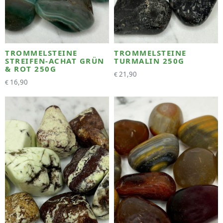
TROMMELSTEINE
TROMMELSTEINE
STREIFEN-ACHAT GRÜN
TURMALIN 250G
& ROT 250G
21,90
€
16,90
€