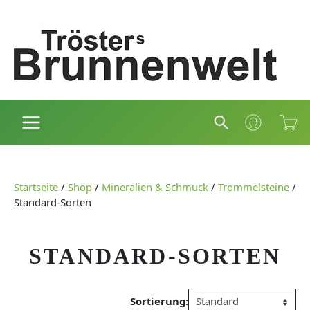
Zum
Inhalt
springen
Suchen
Startseite
/
Shop
/
Mineralien & Schmuck
/
Trommelsteine
/
Standard-Sorten
STANDARD-SORTEN
Sortierung: