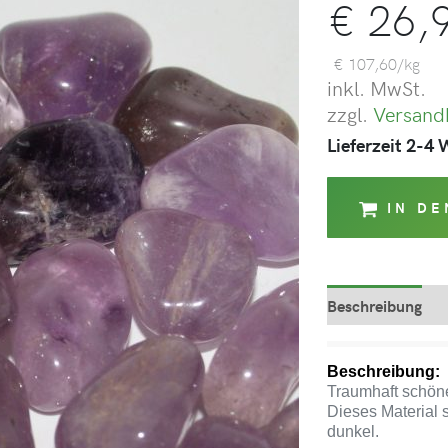
€
26,
€
107,60
/
kg
inkl. MwSt.
zzgl.
Versand
Lieferzeit 2-4
IN D
Beschreibung
Beschreibung:
Traumhaft schöne
Dieses Material s
dunkel.