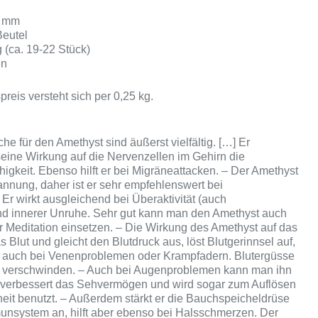
0 mm
Beutel
g (ca. 19-22 Stück)
en
preis versteht sich per 0,25 kg.
he für den Amethyst sind äußerst vielfältig. […] Er
seine Wirkung auf die Nervenzellen im Gehirn die
higkeit. Ebenso hilft er bei Migräneattacken. – Der Amethyst
pannung, daher ist er sehr empfehlenswert bei
Er wirkt ausgleichend bei Überaktivität (auch
und innerer Unruhe. Sehr gut kann man den Amethyst auch
er Meditation einsetzen. – Die Wirkung des Amethyst auf das
das Blut und gleicht den Blutdruck aus, löst Blutgerinnsel auf,
e auch bei Venenproblemen oder Krampfadern. Blutergüsse
er verschwinden. – Auch bei Augenproblemen kann man ihn
r verbessert das Sehvermögen und wird sogar zum Auflösen
eit benutzt. – Außerdem stärkt er die Bauchspeicheldrüse
unsystem an, hilft aber ebenso bei Halsschmerzen. Der