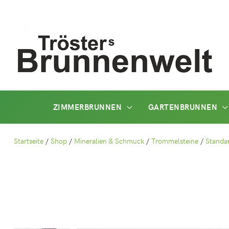
Zum
Inhalt
springen
ZIMMERBRUNNEN
GARTENBRUNNEN
Startseite
/
Shop
/
Mineralien & Schmuck
/
Trommelsteine
/
Standa