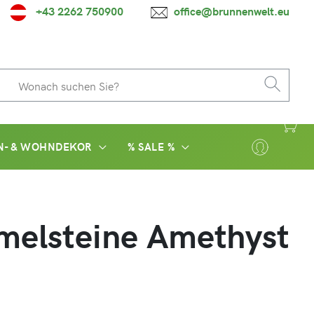
+43 2262 750900
office@brunnenwelt.eu
N- & WOHNDEKOR
% SALE %
melsteine Amethyst