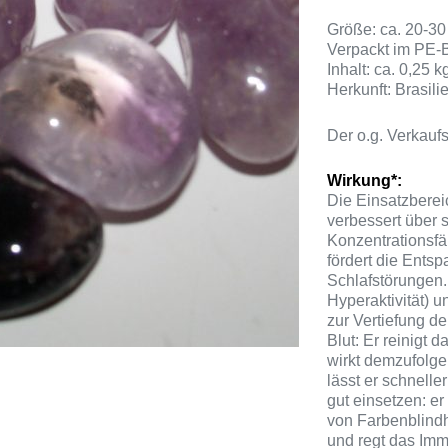
Größe: ca. 20-3
Verpackt im PE-
Inhalt: ca. 0,25 k
Herkunft: Brasili
Der o.g. Verkaufs
Wirkung*:
Die Einsatzbereic
verbessert über 
Konzentrationsfä
fördert die Ents
Schlafstörungen. 
Hyperaktivität) 
zur Vertiefung d
Blut: Er reinigt 
wirkt demzufolg
lässt er schnell
gut einsetzen: e
von Farbenblindh
und regt das Imm