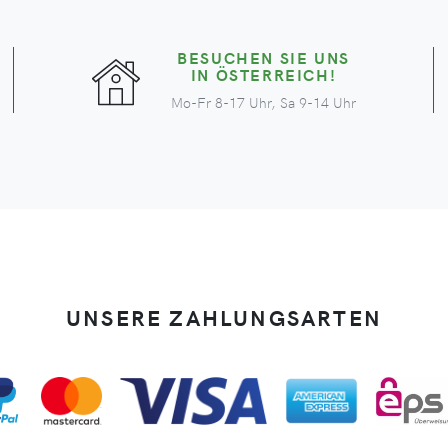
BESUCHEN SIE UNS
IN ÖSTERREICH!
Mo-Fr 8-17 Uhr, Sa 9-14 Uhr
UNSERE ZAHLUNGSARTEN