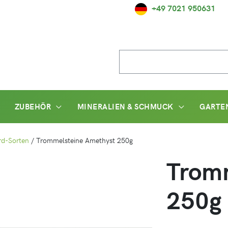
+49 7021 950631
Suche
nach:
ZUBEHÖR
MINERALIEN & SCHMUCK
GARTE
rd-Sorten
/
Trommelsteine Amethyst 250g
Trom
250g