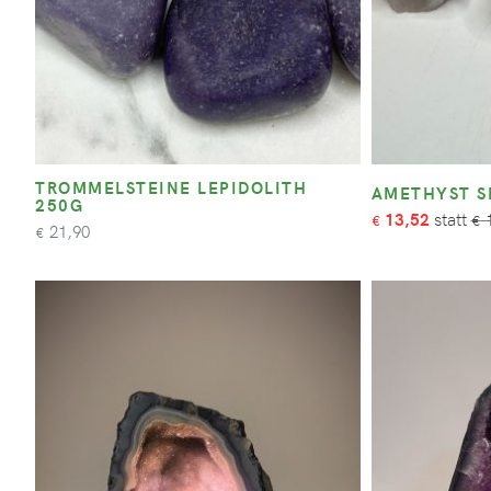
TROMMELSTEINE LEPIDOLITH
AMETHYST S
250G
13,52
1
€
€
21,90
€