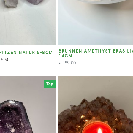
BRUNNEN AMETHYST BRASILI
PITZEN NATUR 5-8CM
14CM
5,90
189,00
€
Top