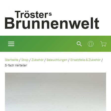
Zum
Inhalt
springen
Suchen
Startseite
/
Shop
/
Zubehör
/
Beleuchtungen
/
Ersatzteile & Zubehör
/
5-fach Verteiler