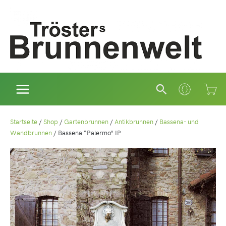
Zum
Inhalt
springen
Suchen
Startseite
/
Shop
/
Gartenbrunnen
/
Antikbrunnen
/
Bassena- und
Wandbrunnen
/
Bassena “Palermo” IP