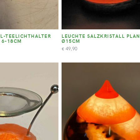
LL-TEELICHTHALTER
LEUCHTE SALZKRISTALL PLA
16-18CM
Ø15CM
49,90
€