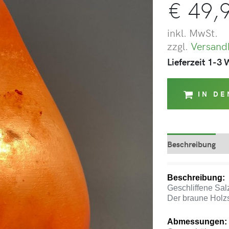
€
49,
inkl. MwSt.
zzgl.
Versand
Lieferzeit 1-3
IN D
Beschreibung
Beschreibung:
Geschliffene Salz
Der braune Holzso
Abmessungen: