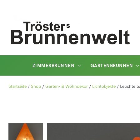
Zum
Inhalt
springen
ZIMMERBRUNNEN
GARTENBRUNNEN
Startseite
/
Shop
/
Garten- & Wohndekor
/
Lichtobjekte
/
Leuchte S