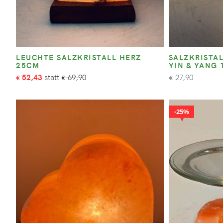
LEUCHTE SALZKRISTALL HERZ
SALZKRISTA
25CM
YIN & YANG 
52,43
69,90
27,90
€
€
€
25%