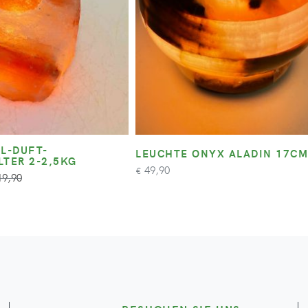
L-DUFT-
LEUCHTE ONYX ALADIN 17CM
LTER 2-2,5KG
49,90
€
9,90