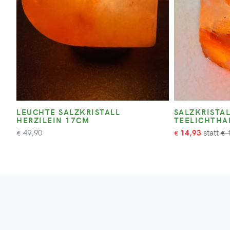
LEUCHTE SALZKRISTALL
SALZKRISTAL
HERZILEIN 17CM
TEELICHTHA
49,90
14,93
1
€
€
€