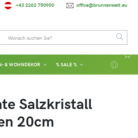
+43 2262 750900
office@brunnenwelt.eu
N- & WOHNDEKOR
% SALE %
te Salzkristall
fen 20cm