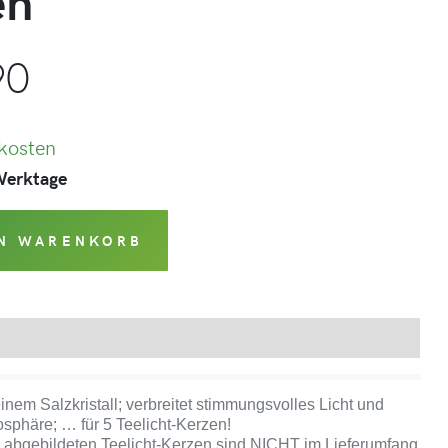
en
90
kosten
 Werktage
EN WARENKORB
Produktsicherheit
einem Salzkristall; verbreitet stimmungsvolles Licht und
phäre; … für 5 Teelicht-Kerzen!
 abgebildeten Teelicht-Kerzen sind NICHT im Lieferumfang