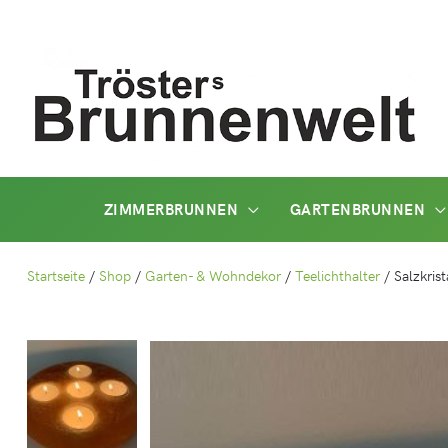
Zum
Inhalt
springen
ZIMMERBRUNNEN
GARTENBRUNNEN
Startseite
/
Shop
/
Garten- & Wohndekor
/
Teelichthalter
/
Salzkrist