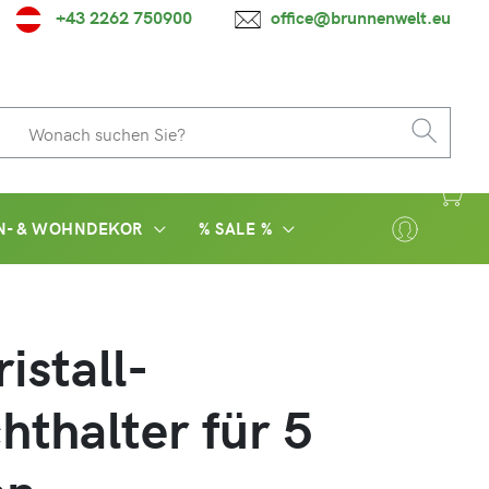
+43 2262 750900
office@brunnenwelt.eu
N- & WOHNDEKOR
% SALE %
istall-
chthalter für 5