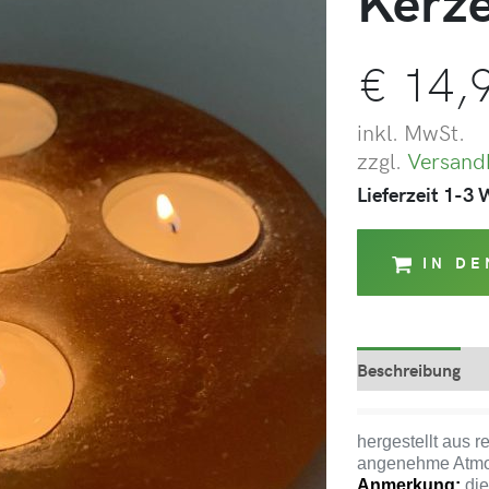
Kerz
€
14,
inkl. MwSt.
zzgl.
Versand
Lieferzeit 1-3
IN D
Beschreibung
hergestellt aus r
angenehme Atmos
Anmerkung:
die