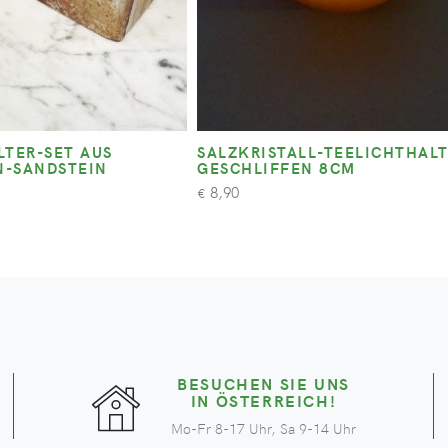
LTER-SET AUS
SALZKRISTALL-TEELICHTHAL
-SANDSTEIN
GESCHLIFFEN 8CM
8,90
€
BESUCHEN SIE UNS
IN ÖSTERREICH!
Mo-Fr 8-17 Uhr, Sa 9-14 Uhr