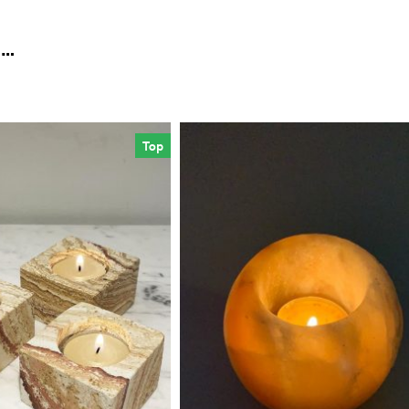
 …
Top