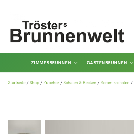
Zum
Inhalt
springen
ZIMMERBRUNNEN
GARTENBRUNNEN
Startseite
/
Shop
/
Zubehör
/
Schalen & Becken
/
Keramikschalen
/