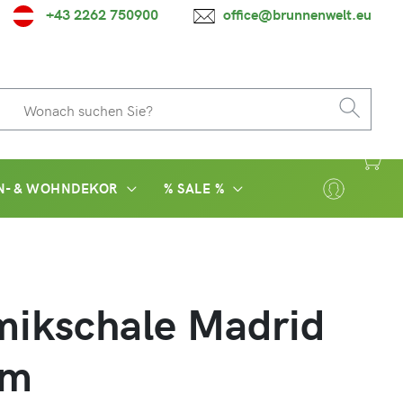
+43 2262 750900
office@brunnenwelt.eu
N- & WOHNDEKOR
% SALE %
ikschale Madrid
cm