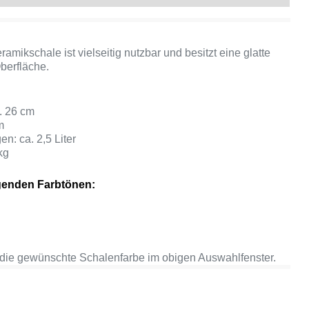
eramikschale ist vielseitig nutzbar und besitzt eine glatte
berfläche.
. 26 cm
m
: ca. 2,5 Liter
kg
olgenden Farbtönen:
 die gewünschte Schalenfarbe im obigen Auswahlfenster.