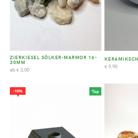
ZIERKIESEL SÖLKER-MARMOR 16-
KERAMIKSCH
30MM
9,90
€
ab
3,00
€
10%
Top