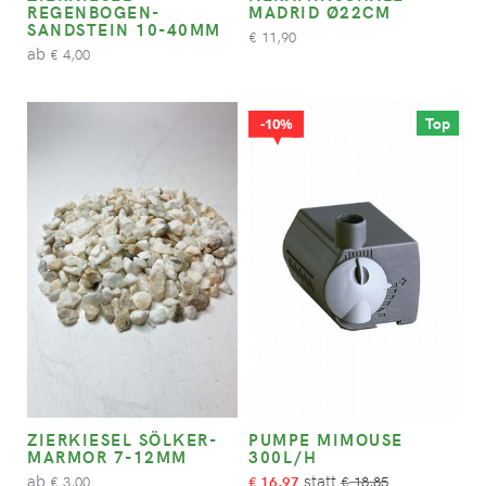
REGENBOGEN-
MADRID Ø22CM
SANDSTEIN 10-40MM
11,90
€
ab
4,00
€
Top
10%
ZIERKIESEL SÖLKER-
PUMPE MIMOUSE
MARMOR 7-12MM
300L/H
ab
3,00
16,97
18,85
€
€
€