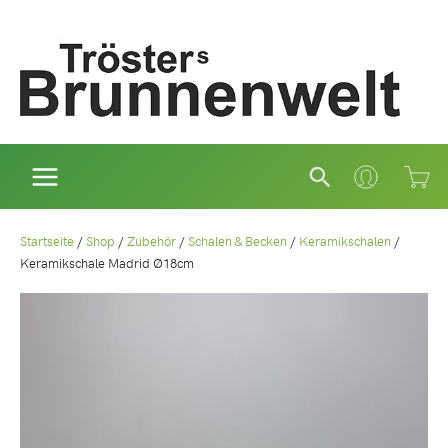
Zum
Inhalt
springen
Suchen
Startseite
/
Shop
/
Zubehör
/
Schalen & Becken
/
Keramikschalen
/
Keramikschale Madrid Ø18cm