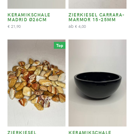
KERAMIKSCHALE
ZIERKIESEL CARRARA-
MADRID Ø26CM
MARMOR 15-25MM
ab
21,90
4,00
€
€
Top
ZIERKIESEL
KERAMIKSCHALE