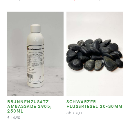
BRUNNENZUSATZ
SCHWARZER
AMBASSADE 2905;
FLUSSKIESEL 20-30MM
250ML
ab
6,00
€
14,90
€