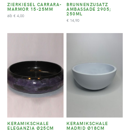
ZIERKIESEL CARRARA-
BRUNNENZUSATZ
MARMOR 15-25MM
AMBASSADE 2905;
250ML
ab
4,00
€
14,90
€
KERAMIKSCHALE
KERAMIKSCHALE
ELEGANZIA Ø25CM
MADRID Ø18CM