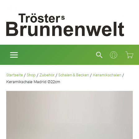
Zum
Inhalt
springen
Suchen
Startseite
/
Shop
/
Zubehör
/
Schalen & Becken
/
Keramikschalen
/
Keramikschale Madrid Ø22cm