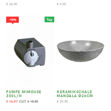
24,90
9,90
€
€
Top
10%
PUMPE MIMOUSE
KERAMIKSCHALE
300L/H
MANDALA Ø26CM
16,97
18,85
29,90
€
€
€