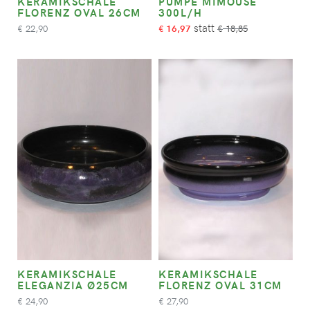
KERAMIKSCHALE
PUMPE MIMOUSE
FLORENZ OVAL 26CM
300L/H
22,90
16,97
18,85
€
€
€
KERAMIKSCHALE
KERAMIKSCHALE
ELEGANZIA Ø25CM
FLORENZ OVAL 31CM
24,90
27,90
€
€