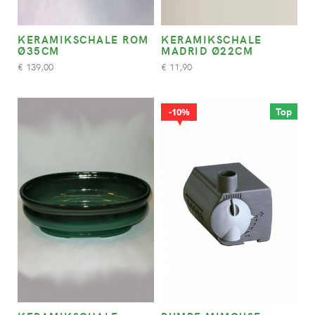
KERAMIKSCHALE ROM
KERAMIKSCHALE
Ø35CM
MADRID Ø22CM
139,00
11,90
€
€
Top
10%