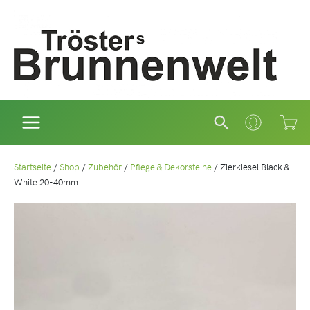
Zum
Inhalt
springen
Suchen
Startseite
/
Shop
/
Zubehör
/
Pflege & Dekorsteine
/
Zierkiesel Black &
White 20-40mm