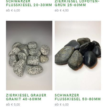
SCHWARZER
ZIERKIESEL LOFOTEN-
FLUSSKIESEL 20-30MM
GRÜN 25-60MM
ab
ab
6,00
4,50
€
€
ZIERKIESEL GRAUER
SCHWARZER
GRANIT 40-60MM
FLUSSKIESEL 50-80MM
ab
ab
5,00
6,00
€
€