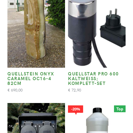
QUELLSTEIN ONYX
QUELLSTAR PRO 600
CARAMEL OC16-4
KALTWEISS; K
82CM
OMPLETT-SET
690,00
72,90
€
€
Top
20%