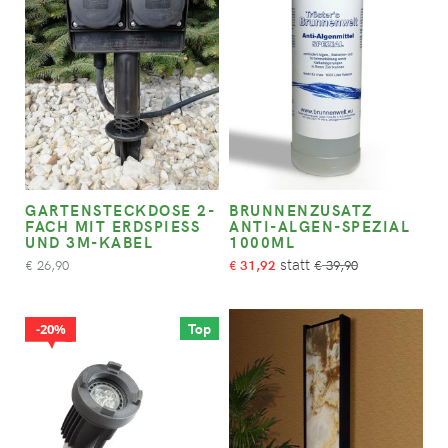
GARTENSTECKDOSE 2-
BRUNNENZUSATZ
FACH MIT ERDSPIESS U
ANTI-ALGEN-SPEZIAL
ND 3M-KABEL
1000ML
26,90
31,92
39,90
€
€
€
Top
20%