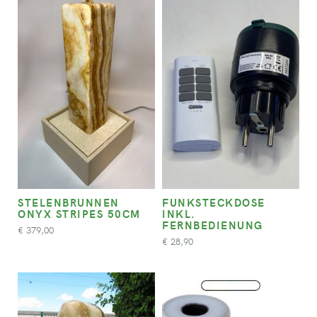
STELENBRUNNEN
FUNKSTECKDOSE
ONYX STRIPES 50CM
INKL.
FERNBEDIENUNG
379,00
€
28,90
€