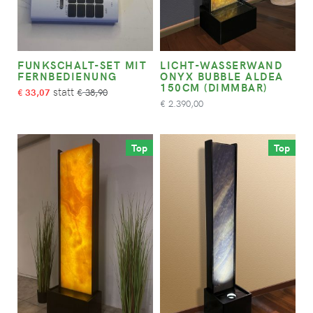
FUNKSCHALT-SET MIT
LICHT-WASSERWAND
FERNBEDIENUNG
ONYX BUBBLE ALDEA
150CM (DIMMBAR)
33,07
38,90
€
€
2.390,00
€
Top
Top