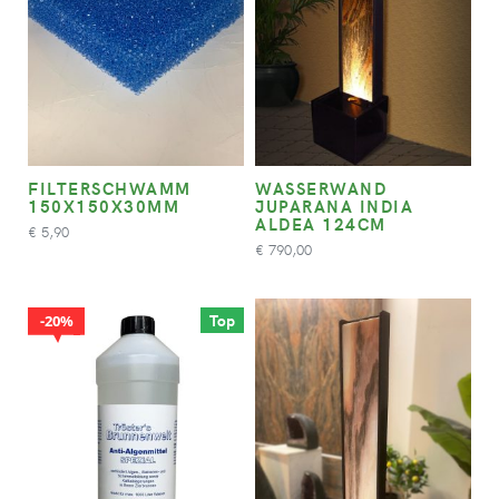
FILTERSCHWAMM
WASSERWAND
150X150X30MM
JUPARANA INDIA
ALDEA 124CM
5,90
€
790,00
€
Top
20%