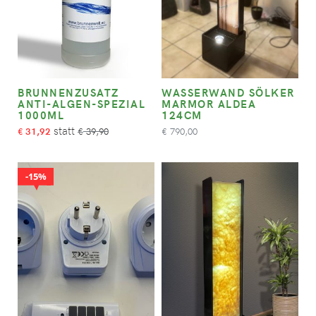
BRUNNENZUSATZ
WASSERWAND SÖLKER
ANTI-ALGEN-SPEZIAL
MARMOR ALDEA
1000ML
124CM
31,92
39,90
790,00
€
€
€
15%