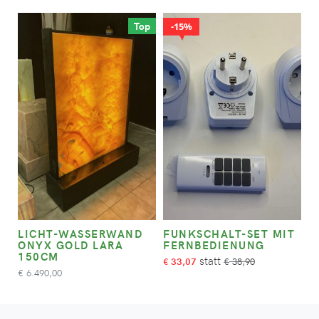
Top
15%
LICHT-WASSERWAND
FUNKSCHALT-SET MIT
ONYX GOLD LARA
FERNBEDIENUNG
150CM
33,07
38,90
€
€
6.490,00
€