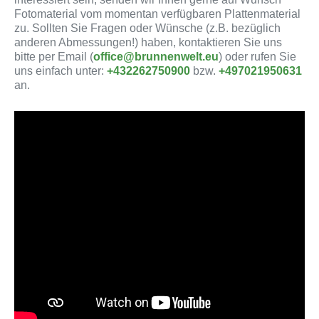
Fotomaterial vom momentan verfügbaren Plattenmaterial
zu. Sollten Sie Fragen oder Wünsche (z.B. bezüglich
anderen Abmessungen!) haben, kontaktieren Sie uns
bitte per Email (
office@brunnenwelt.eu
) oder rufen Sie
uns einfach unter:
+432262750900
bzw.
+497021950631
an.