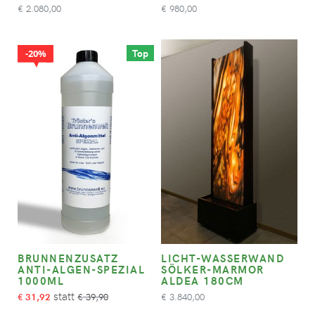
2.080,00
980,00
€
€
Top
20%
BRUNNENZUSATZ
LICHT-WASSERWAND
ANTI-ALGEN-SPEZIAL
SÖLKER-MARMOR
1000ML
ALDEA 180CM
31,92
39,90
3.840,00
€
€
€