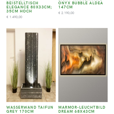
BEISTELLTISCH
ONYX BUBBLE ALDEA
ELEGANCE 80X33CM;
147CM
35CM HOCH
2.190,00
€
1.490,00
€
WASSERWAND TAIFUN
MARMOR-LEUCHTBILD
GREY 170CM
DREAM 68X43CM