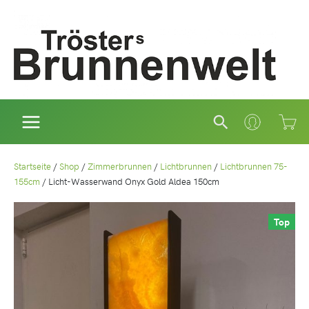
Zum
Inhalt
springen
Suchen
Startseite
/
Shop
/
Zimmerbrunnen
/
Lichtbrunnen
/
Lichtbrunnen 75-
155cm
/
Licht-Wasserwand Onyx Gold Aldea 150cm
Top