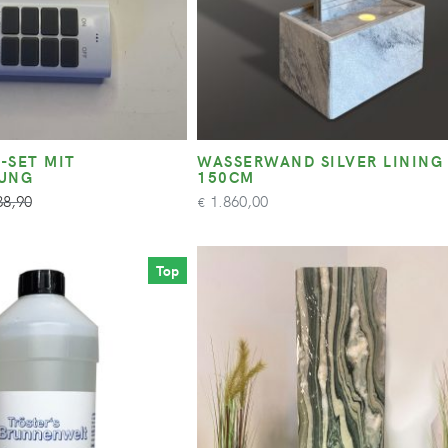
-SET MIT
WASSERWAND SILVER LINING
NUNG
150CM
8,90
1.860,00
€
Top