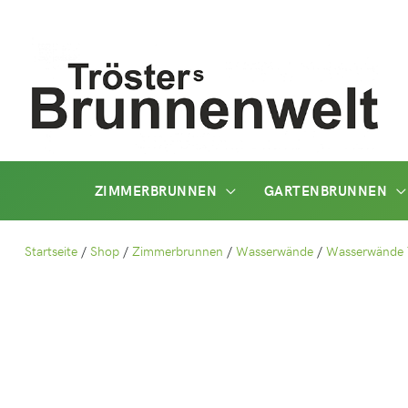
Zum
Inhalt
springen
ZIMMERBRUNNEN
GARTENBRUNNEN
Startseite
/
Shop
/
Zimmerbrunnen
/
Wasserwände
/
Wasserwände