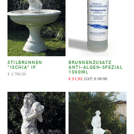
STILBRUNNEN
BRUNNENZUSATZ
“ISCHIA” IP
ANTI-ALGEN-SPEZIAL
1000ML
3.780,00
€
31,92
39,90
€
€