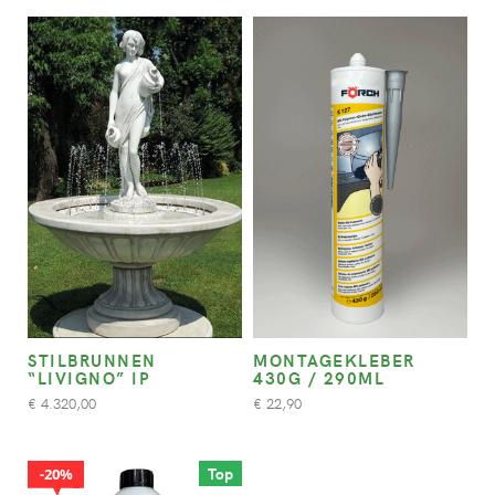
STILBRUNNEN
MONTAGEKLEBER
“LIVIGNO” IP
430G / 290ML
4.320,00
22,90
€
€
Top
20%