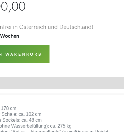
0,00
frei in Österreich und Deutschland!
 4 Wochen
EN WARENKORB
Produktsicherheit
 178 cm
 Schale: ca. 102 cm
 Sockels: ca. 48 cm
ohne Wasserbefüllung): ca. 275 kg
ton: “Antica – Idrorepellente” (= weiß/grau mit leicht