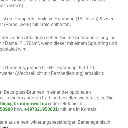
tzanstrich).
g
ist die Pumpentechnik mit Sprühring (18 Düsen) & zwei
 (Farbe: weiß) mit Trafo enthalten.
 der vierten Abbildung sehen Sie die Aufbauanleitung für
mit Dame IP 178cm”, wenn dieser mit einem Sprühring und
estattet wird.
ett-Brunnens; jedoch OHNE Sprühring: € 3.170,–
rfer (Wechsellicht mit Fernbedienung) erhältlich;
en Betonguss-Brunnen in einer der optionalen
. in einem anderen Farbton bestellen wollen, treten Sie
ffice@brunnenwelt.eu
) oder telefonisch
750900
bzw.
+497021950631
) mit uns in Kontakt.
steht aus einem witterungsbeständigen Zementgemisch.
alien.