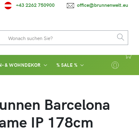
+43 2262 750900
office@brunnenwelt.eu
N- & WOHNDEKOR
% SALE %
runnen Barcelona
Dame IP 178cm