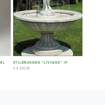
ML
STILBRUNNEN “LIVIGNO” IP
4.320,00
€