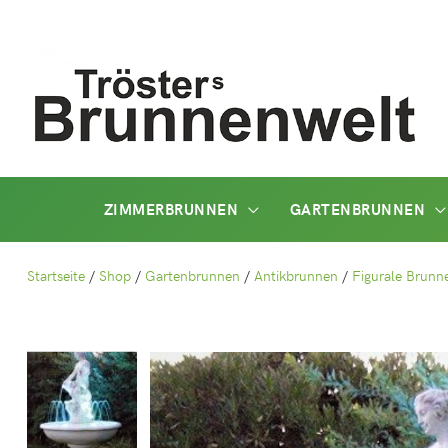
Zum
Inhalt
springen
ZIMMERBRUNNEN
GARTENBRUNNEN
Startseite
/
Shop
/
Gartenbrunnen
/
Antikbrunnen
/
Figurale Brunn