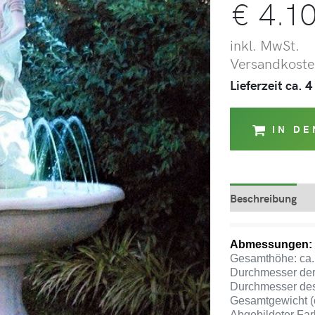
€
4.10
inkl. MwSt.
Versandkosten
Lieferzeit ca.
IN D
Beschreibung
Abmessungen:
Gesamthöhe: ca.
Durchmesser der
Durchmesser des
Gesamtgewicht (
Abgebildeter Farb