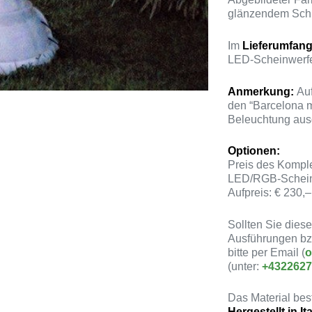
glänzendem Schu
Im
Lieferumfan
LED-Scheinwerfer
Anmerkung:
Auf
den “Barcelona 
Beleuchtung ausg
Optionen:
Preis des Kompl
LED/RGB-Scheinwe
Aufpreis: € 230,–
Sollten Sie dies
Ausführungen bzw
bitte per Email (
o
(unter:
+432262
Das Material be
Hergestellt in It