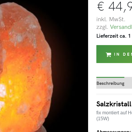
€
44,
inkl. MwSt.
zzgl.
Versand
Lieferzeit ca. 
IN D
Beschreibung
Salzkristal
fix montiert auf 
(15W)