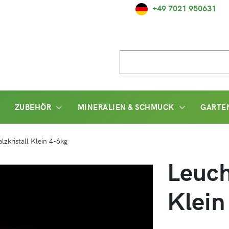
+49 7021 950631
Suche
nach:
ZUBEHÖR
MINERALIEN & SCHMUCK
GARTE
lzkristall Klein 4-6kg
Leuch
Klein