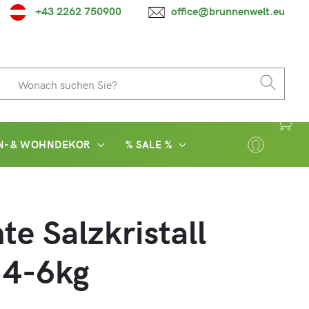
+43 2262 750900
office@brunnenwelt.eu
N- & WOHNDEKOR
% SALE %
te Salzkristall
 4-6kg