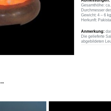
Abmessungen:
Gesamthöhe: ca.
Durchmesser des
Gewicht: 4 – 6 k
Herkunft: Pakist
Anmerkung:
das
Die gelieferte Sa
abgebildeten Le
 …