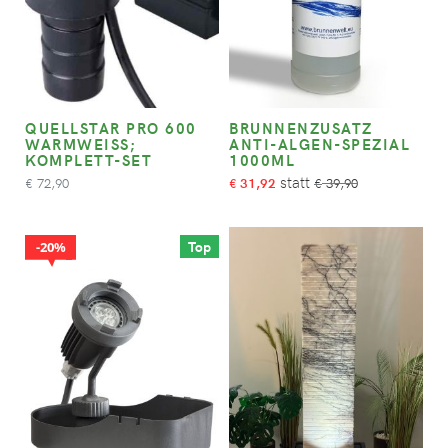
QUELLSTAR PRO 600
BRUNNENZUSATZ
WARMWEISS; K
ANTI-ALGEN-SPEZIAL
OMPLETT-SET
1000ML
72,90
31,92
39,90
€
€
€
Top
20%