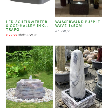
LED-SCHEINWERFER
WASSERWAND PURPLE
SICCE-HALLEY INKL.
WAVE 145CM
TRAFO
1.790,00
€
79,92
99,90
€
€