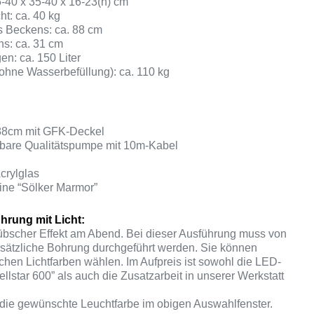
5-40 x 35-40 x 16-23(h) cm
ht: ca. 40 kg
 Beckens: ca. 88 cm
s: ca. 31 cm
n: ca. 150 Liter
ohne Wasserbefüllung): ca. 110 kg
88cm mit GFK-Deckel
erbare Qualitätspumpe mit 10m-Kabel
crylglas
ine “Sölker Marmor”
hrung mit Licht:
übscher Effekt am Abend. Bei dieser Ausführung muss von
sätzliche Bohrung durchgeführt werden. Sie können
chen Lichtfarben wählen. Im Aufpreis ist sowohl die LED-
llstar 600” als auch die Zusatzarbeit in unserer Werkstatt
 die gewünschte Leuchtfarbe im obigen Auswahlfenster.