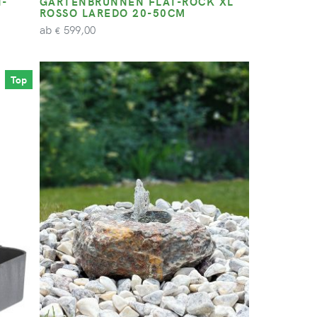
N-
GARTENBRUNNEN FLAT-ROCK XL
ROSSO LAREDO 20-50CM
ab
599,00
€
Top