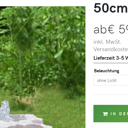
50c
ab
€
5
inkl. MwSt.
Versandkosten
Lieferzeit 3-5
Beleuchtung
IN D