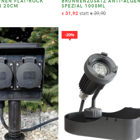
NEN FLAT-ROCK
BRUNNENZUSATZ ANTI-ALGE
N 20CM
SPEZIAL 1000ML
31,92
39,90
€
€
20%