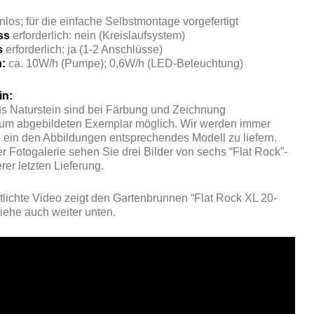
los; für die einfache Selbstmontage vorgefertigt
ss
erforderlich: nein (Kreislaufsystem)
s
erforderlich: ja (1-2 Anschlüsse)
:
ca. 10W/h (Pumpe); 0,6W/h (LED-Beleuchtung)
in:
s Naturstein sind bei Färbung und Zeichnung
m abgebildeten Exemplar möglich. Wir werden immer
 ein den Abbildungen entsprechendes Modell zu liefern.
r Fotogalerie sehen Sie drei Bilder von sechs “Flat Rock”-
er letzten Lieferung.
ntlichte Video zeigt den Gartenbrunnen “Flat Rock XL 20-
siehe auch weiter unten.