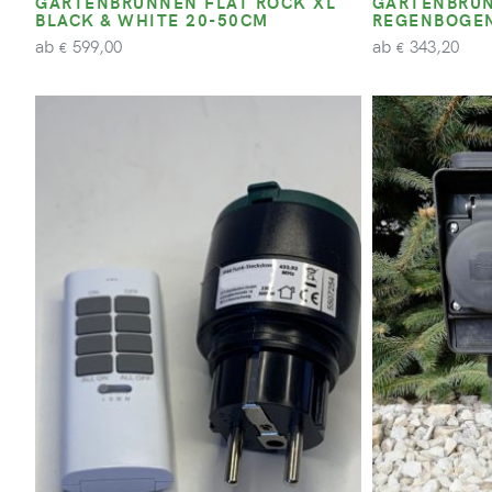
GARTENBRUNNEN FLAT ROCK XL
GARTENBRUN
BLACK & WHITE 20-50CM
REGENBOGE
ab
ab
599,00
343,20
€
€