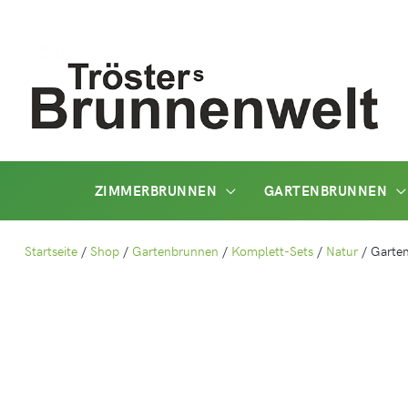
Zum
Inhalt
springen
ZIMMERBRUNNEN
GARTENBRUNNEN
Startseite
/
Shop
/
Gartenbrunnen
/
Komplett-Sets
/
Natur
/
Garte