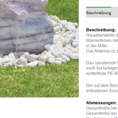
Beschreibung
Beschreibung:
Hauptdarsteller 
Marmorfelsen mit
in der Mitte.
Das Material ist 
Das sprudelnde W
weiß-lila farbig
wetterfeste PE-B
Der auf dem Bec
enthaltenen Kies
Abmessungen:
Gesamthöhe bei 
Gesamthöhe bei 