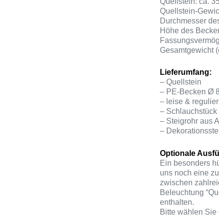
Quellstein: ca. 3
Quellstein-Gewic
Durchmesser des
Höhe des Becken
Fassungsvermöge
Gesamtgewicht (
Lieferumfang:
– Quellstein
– PE-Becken Ø 
– leise & reguli
– Schlauchstück
– Steigrohr aus A
– Dekorationsste
Optionale Ausfü
Ein besonders h
uns noch eine zu
zwischen zahlrei
Beleuchtung “Que
enthalten.
Bitte wählen Sie