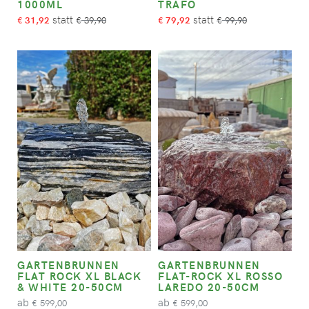
1000ML
TRAFO
31,92
39,90
79,92
99,90
€
€
€
€
GARTENBRUNNEN
GARTENBRUNNEN
FLAT ROCK XL BLACK
FLAT-ROCK XL ROSSO
& WHITE 20-50CM
LAREDO 20-50CM
ab
ab
599,00
599,00
€
€