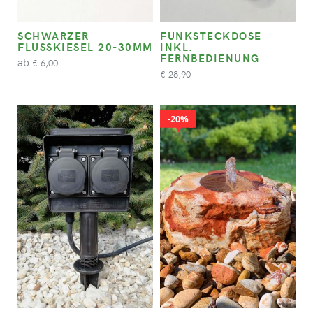
SCHWARZER
FUNKSTECKDOSE
FLUSSKIESEL 20-30MM
INKL.
FERNBEDIENUNG
ab
6,00
€
28,90
€
20%