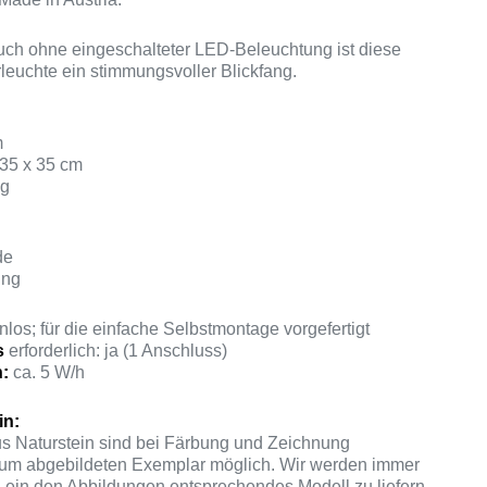
uch ohne eingeschalteter LED-Beleuchtung ist diese
leuchte ein stimmungsvoller Blickfang.
m
 35 x 35 cm
kg
de
ung
los; für die einfache Selbstmontage vorgefertigt
s
erforderlich: ja (1 Anschluss)
h:
ca. 5 W/h
in:
s Naturstein sind bei Färbung und Zeichnung
m abgebildeten Exemplar möglich. Wir werden immer
 ein den Abbildungen entsprechendes Modell zu liefern.