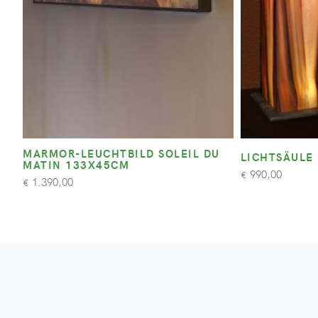
MARMOR-LEUCHTBILD SOLEIL DU
LICHTSÄULE
MATIN 133X45CM
990,00
€
1.390,00
€