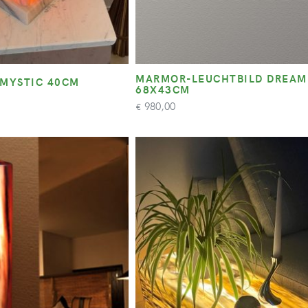
MARMOR-LEUCHTBILD DREAM
 MYSTIC 40CM
68X43CM
980,00
€