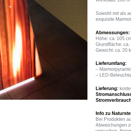
Sowohl mit als a
exquisite Marmor
Abmessungen:
Höhe: ca. 105 c
Grundfläche: ca.
Gewicht: ca. 20 
Lieferumfang:
– Marmorpyrami
– LED-Beleucht
Lieferung:
kosten
Stromanschlus
Stromverbrauc
Info zu Naturste
Bei Produkten au
Abweichungen zu
versuchen, Ihnen