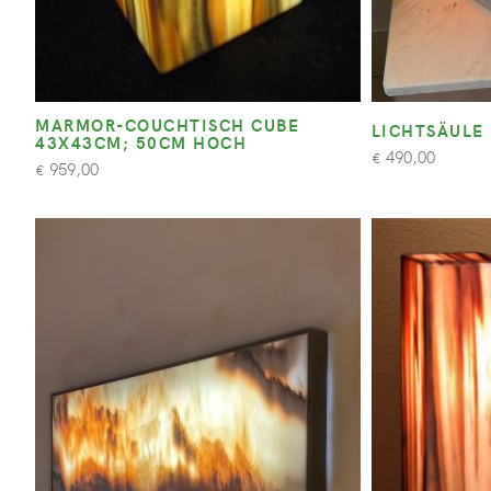
MARMOR-COUCHTISCH CUBE
LICHTSÄULE
43X43CM; 50CM HOCH
490,00
€
959,00
€