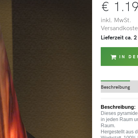
€
1.19
inkl. MwSt.
Versandkosten
Lieferzeit ca.
IN D
Beschreibung
Beschreibung:
Dieses pyramiden
in jeden Raum und
Raum.
Hergestellt aus 
Werkstatt. 100% 