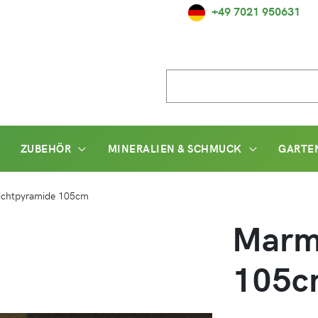
+49 7021 950631
Suche
nach:
ZUBEHÖR
MINERALIEN & SCHMUCK
GARTE
ichtpyramide 105cm
Marm
105c