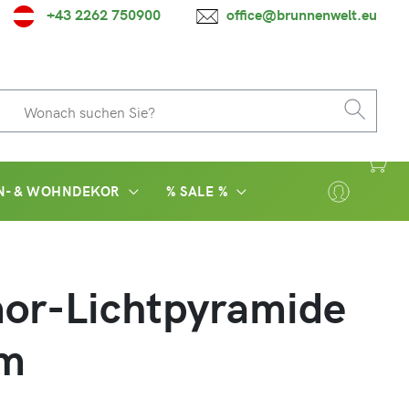
+43 2262 750900
office@brunnenwelt.eu
N- & WOHNDEKOR
% SALE %
or-Lichtpyramide
m