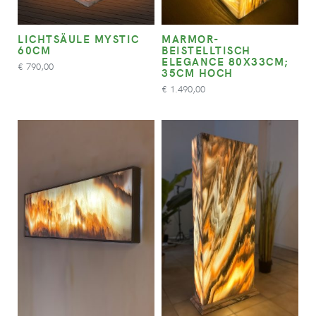
LICHTSÄULE MYSTIC
MARMOR-
60CM
BEISTELLTISCH
ELEGANCE 80X33CM;
790,00
€
35CM HOCH
1.490,00
€