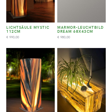
LICHTSÄULE MYSTIC
MARMOR-LEUCHTBILD
112CM
DREAM 68X43CM
990,00
980,00
€
€