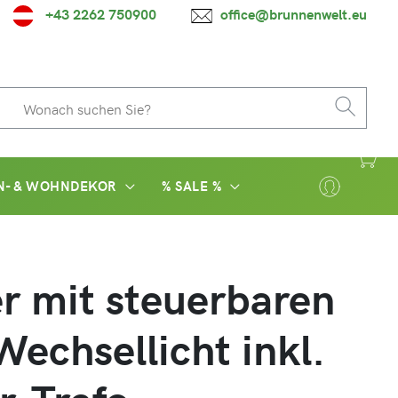
+43 2262 750900
office@brunnenwelt.eu
N- & WOHNDEKOR
% SALE %
r mit steuerbaren
echsellicht inkl.