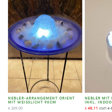
NEBLER-ARRANGEMENT ORIENT
NEBLER MIT 
MIT WEISSLICHT 90CM
NKL. INDOOR
269,00
48,11
6
€
€
€