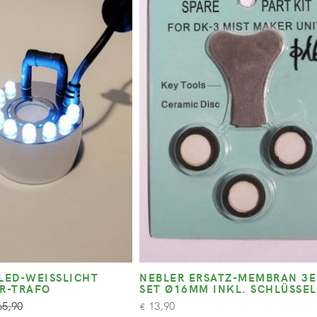
LED-WEISSLICHT I
NEBLER ERSATZ-MEMBRAN 3E
-TRAFO
SET Ø16MM INKL. SCHLÜSSEL
5,90
13,90
€