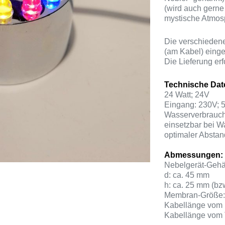
(wird auch gerne
mystische Atmos
Die verschieden
(am Kabel) einge
Die Lieferung erfo
Technische Dat
24 Watt; 24V
Eingang: 230V; 
Wasserverbrauch 
einsetzbar bei W
optimaler Absta
Abmessungen:
Nebelgerät-Gehä
d: ca. 45 mm
h: ca. 25 mm (bz
Membran-Größe
Kabellänge vom N
Kabellänge vom T