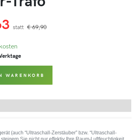
r-Trafo
63
€
69,90
kosten
 Werktage
EN WARENKORB
Produktsicherheit
rät (auch “Ultraschall-Zerstäuber” bzw. “Ultraschall-
steigern Sie nicht nur effektiv Ihre Raum-Luftfeuchtigkeit