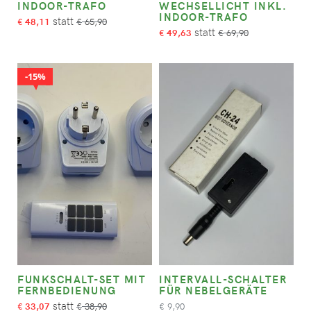
NDOOR-TRAFO
WECHSELLICHT INKL.
INDOOR-TRAFO
48,11
65,90
€
€
49,63
69,90
€
€
15%
FUNKSCHALT-SET MIT
INTERVALL-SCHALTER
FERNBEDIENUNG
FÜR NEBELGERÄTE
33,07
38,90
9,90
€
€
€