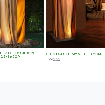
HTSTELENGRUPPE
LICHTSÄULE MYSTIC 112CM
125-160CM
990,00
€