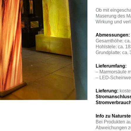
Ob mit eingescha
Maserung des Mar
Wirkung und ver
Abmessungen:
Gesamthöhe: ca.
Hohlstele: ca. 1
Grundplatte: ca. 
Lieferumfang:
– Marmorsäule mi
– LED-Scheinwerf
Lieferung:
kosten
Stromanschlus
Stromverbrauc
Info zu Naturste
Bei Produkten au
Abweichungen zu