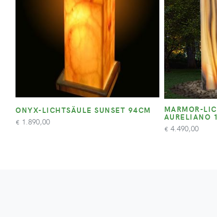
MARMOR-LIC
ONYX-LICHTSÄULE SUNSET 94CM
AURELIANO 
1.890,00
€
4.490,00
€