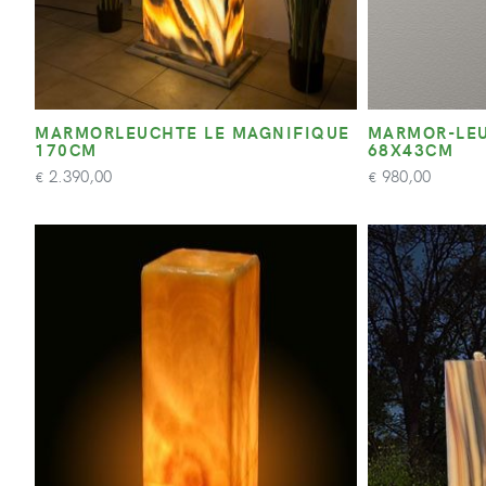
MARMORLEUCHTE LE MAGNIFIQUE
MARMOR-LEU
170CM
68X43CM
2.390,00
980,00
€
€