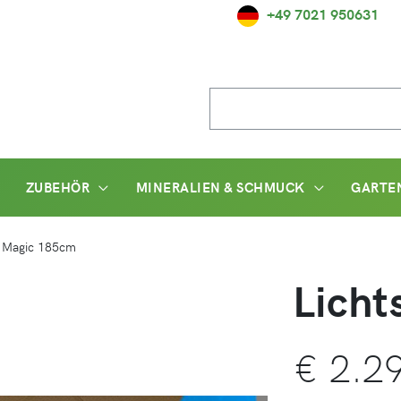
+49 7021 950631
Suche
nach:
ZUBEHÖR
MINERALIEN & SCHMUCK
GARTE
e Magic 185cm
Licht
€
2.29