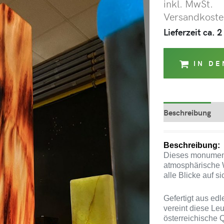
inkl. MwSt.
Versandkosten
Lieferzeit ca.
IN D
Beschreibung
Beschreibung:
Dieses monument
atmosphärische W
alle Blicke auf si
Gefertigt aus ed
vereint diese Le
österreichische Q