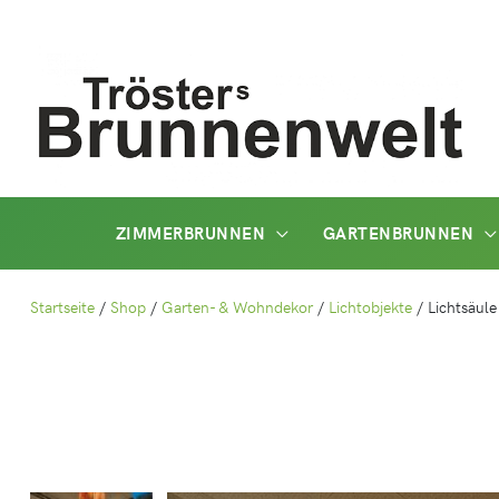
Zum
Inhalt
springen
ZIMMERBRUNNEN
GARTENBRUNNEN
Startseite
/
Shop
/
Garten- & Wohndekor
/
Lichtobjekte
/
Lichtsäul