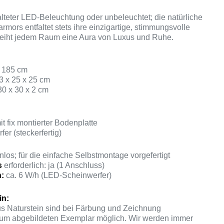
lteter LED-Beleuchtung oder unbeleuchtet; die natürliche
mors entfaltet stets ihre einzigartige, stimmungsvolle
leiht jedem Raum eine Aura von Luxus und Ruhe.
 185 cm
83 x 25 x 25 cm
30 x 30 x 2 cm
t fix montierter Bodenplatte
er (steckerfertig)
los; für die einfache Selbstmontage vorgefertigt
s
erforderlich: ja (1 Anschluss)
h:
ca. 6 W/h (LED-Scheinwerfer)
in:
s Naturstein sind bei Färbung und Zeichnung
m abgebildeten Exemplar möglich. Wir werden immer