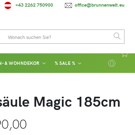
+43 2262 750900
office@brunnenwelt.eu
N- & WOHNDEKOR
% SALE %
säule Magic 185cm
0,00