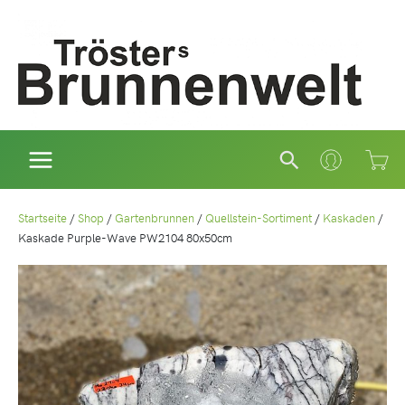
Zum
Inhalt
springen
Suchen
Startseite
/
Shop
/
Gartenbrunnen
/
Quellstein-Sortiment
/
Kaskaden
/
Kaskade Purple-Wave PW2104 80x50cm