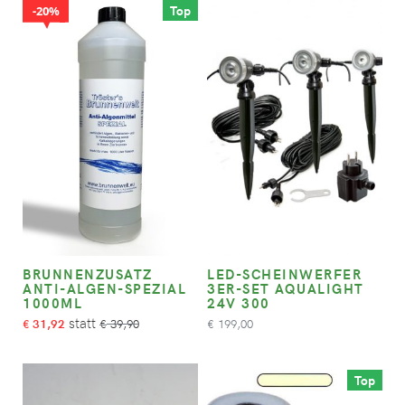
Top
20%
BRUNNENZUSATZ
LED-SCHEINWERFER
ANTI-ALGEN-SPEZIAL
3ER-SET AQUALIGHT
1000ML
24V 300
31,92
39,90
199,00
€
€
€
Top