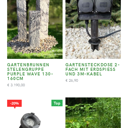
GARTENBRUNNEN
GARTENSTECKDOSE 2-
STELENGRUPPE
FACH MIT ERDSPIESS U
PURPLE WAVE 130-
ND 3M-KABEL
160CM
26,90
€
3.190,00
€
Top
20%