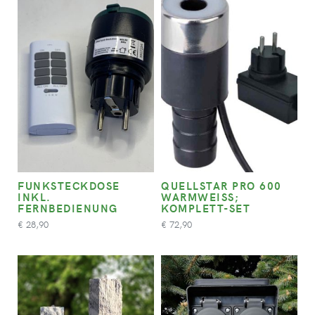
FUNKSTECKDOSE
QUELLSTAR PRO 600
INKL.
WARMWEISS; K
FERNBEDIENUNG
OMPLETT-SET
28,90
72,90
€
€