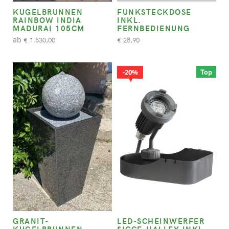
KUGELBRUNNEN
FUNKSTECKDOSE
RAINBOW INDIA
INKL.
MADURAI 105CM
FERNBEDIENUNG
ab
1.530,00
28,90
€
€
Top
20%
GRANIT-
LED-SCHEINWERFER