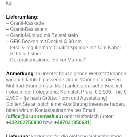
kg
Lieferumfang:
– Granit-Kaskade
– Granit-Basisstein
– Granit-Mühlrad mit Beistellstein
– GFK-Becken mit Deckel Ø 90 cm
– leise & regulierbare Qualitätspumpe mit 10m-Kabel
– Schlauchstück
– Dekorationssteine “Sölker Marmor”
Anmerkung
: In unserer hauseigenen Werkstatt können
wir auch farblich passende Granit-Wannen für diesen
Mühlrad-Brunnen (auf Maß) anfertigen; siehe Beispiel-
Fotos in der Fotogalerie. Komplett-Preis: € 2.590,– bis €
2.990,– (je nach Größe, Form und Ausstattung).
Sollten Sie an solch einer Ausführung Interesse haben,
bitten wir um Kontaktaufnahme per Email
(
office@brunnenwelt.eu
) oder telefonisch (unter:
+432262750900
bzw.
+497021950631
).
Lieferung:
kostenlos; für die einfache Selbstmontage