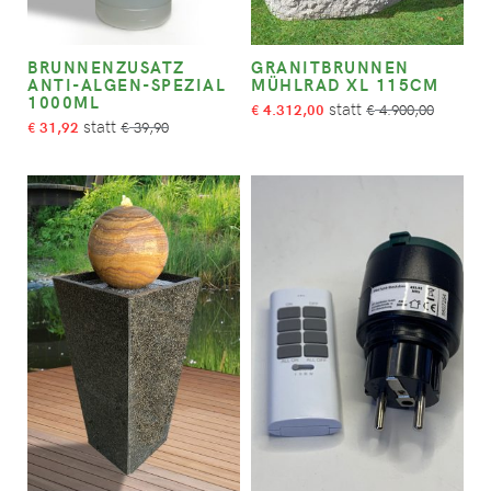
BRUNNENZUSATZ
GRANITBRUNNEN
ANTI-ALGEN-SPEZIAL
MÜHLRAD XL 115CM
1000ML
4.312,00
4.900,00
€
€
31,92
39,90
€
€