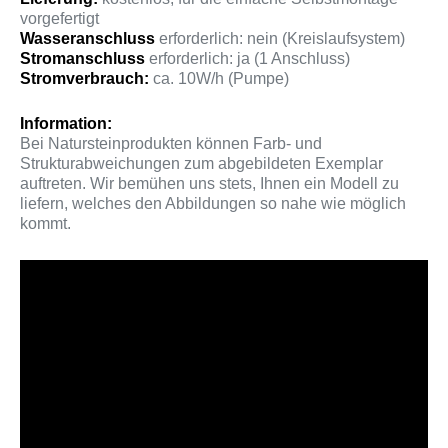
vorgefertigt
Wasseranschluss
erforderlich: nein (Kreislaufsystem)
Stromanschluss
erforderlich: ja (1 Anschluss)
Stromverbrauch:
ca. 10W/h (Pumpe)
Information:
Bei Natursteinprodukten können Farb- und
Strukturabweichungen zum abgebildeten Exemplar
auftreten. Wir bemühen uns stets, Ihnen ein Modell zu
liefern, welches den Abbildungen so nahe wie möglich
kommt.