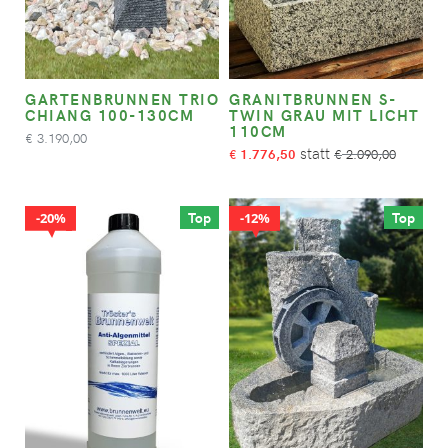
GARTENBRUNNEN TRIO
GRANITBRUNNEN S-
CHIANG 100-130CM
TWIN GRAU MIT LICHT
110CM
3.190,00
€
1.776,50
2.090,00
€
€
Top
Top
20%
12%