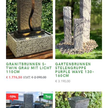
GRANITBRUNNEN S-
GARTENBRUNNEN
TWIN GRAU MIT LICHT
STELENGRUPPE
110CM
PURPLE WAVE 130-
160CM
1.776,50
2.090,00
€
€
3.190,00
€
Top
10%