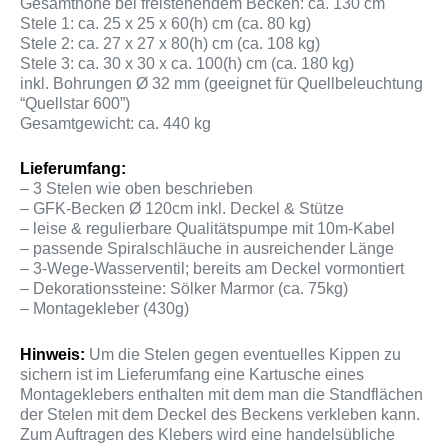
Gesamthöhe bei freistehendem Becken: ca. 130 cm
Stele 1: ca. 25 x 25 x 60(h) cm (ca. 80 kg)
Stele 2: ca. 27 x 27 x 80(h) cm (ca. 108 kg)
Stele 3: ca. 30 x 30 x ca. 100(h) cm (ca. 180 kg)
inkl. Bohrungen Ø 32 mm (geeignet für Quellbeleuchtung
“Quellstar 600”)
Gesamtgewicht: ca. 440 kg
Lieferumfang:
– 3 Stelen wie oben beschrieben
– GFK-Becken Ø 120cm inkl. Deckel & Stütze
– leise & regulierbare Qualitätspumpe mit 10m-Kabel
– passende Spiralschläuche in ausreichender Länge
– 3-Wege-Wasserventil; bereits am Deckel vormontiert
– Dekorationssteine: Sölker Marmor (ca. 75kg)
– Montagekleber (430g)
Hinweis:
Um die Stelen gegen eventuelles Kippen zu
sichern ist im Lieferumfang eine Kartusche eines
Montageklebers enthalten mit dem man die Standflächen
der Stelen mit dem Deckel des Beckens verkleben kann.
Zum Auftragen des Klebers wird eine handelsübliche