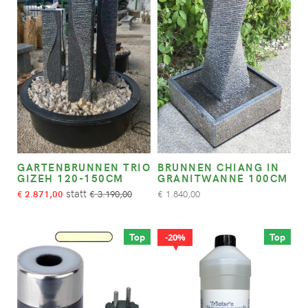
GARTENBRUNNEN TRIO
BRUNNEN CHIANG IN
GIZEH 120-150CM
GRANITWANNE 100CM
2.871,00
3.190,00
1.840,00
€
€
€
Top
Top
20%