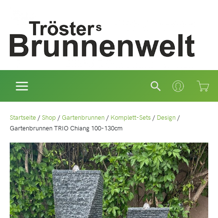
Zum
Inhalt
springen
Suchen
Startseite
/
Shop
/
Gartenbrunnen
/
Komplett-Sets
/
Design
/
Gartenbrunnen TRIO Chiang 100-130cm