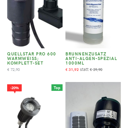
QUELLSTAR PRO 600
BRUNNENZUSATZ
WARMWEISS; K
ANTI-ALGEN-SPEZIAL
OMPLETT-SET
1000ML
72,90
31,92
39,90
€
€
€
Top
20%