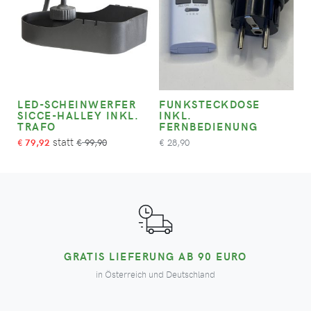
LED-SCHEINWERFER
FUNKSTECKDOSE
SICCE-HALLEY INKL.
INKL.
TRAFO
FERNBEDIENUNG
79,92
99,90
28,90
€
€
€
GRATIS LIEFERUNG AB 90 EURO
in Österreich und Deutschland