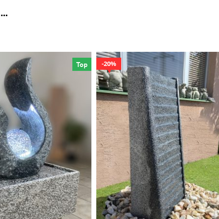
 …
20%
Top