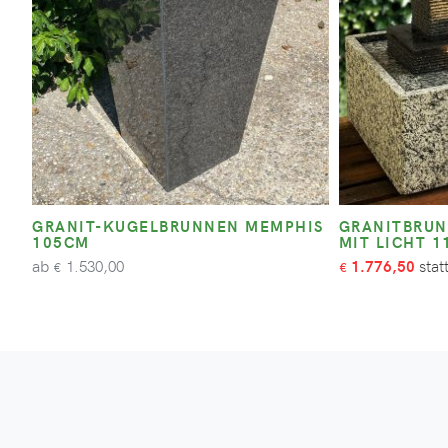
GRANIT-KUGELBRUNNEN MEMPHIS
GRANITBRUN
105CM
MIT LICHT 
ab
1.530,00
1.776,50
€
€