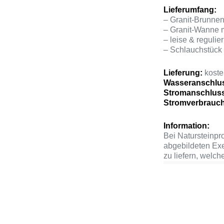
Lieferumfang:
– Granit-Brunne
– Granit-Wanne 
– leise & reguli
– Schlauchstück
Lieferung:
kosten
Wasseranschlu
Stromanschlus
Stromverbrauc
Information:
Bei Natursteinp
abgebildeten Exe
zu liefern, welc