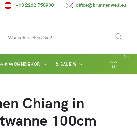
+43 2262 750900
office@brunnenwelt.eu
N- & WOHNDEKOR
% SALE %
en Chiang in
itwanne 100cm