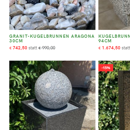
GRANIT-KUGELBRUNNEN ARAGONA
KUGELBRUNN
30CM
94CM
742,50
990,00
1.674,50
€
€
€
15%