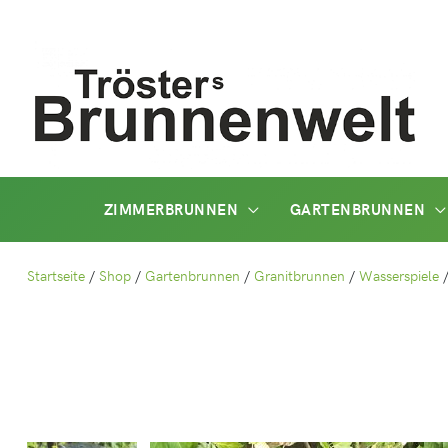
Zum
Inhalt
springen
ZIMMERBRUNNEN
GARTENBRUNNEN
Startseite
/
Shop
/
Gartenbrunnen
/
Granitbrunnen
/
Wasserspiele