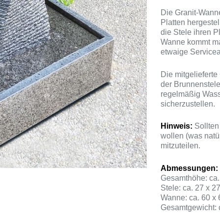
Die Granit-Wanne
Platten hergestel
die Stele ihren P
Wanne kommt man
etwaige Servicea
Die mitgeliefert
der Brunnenstele
regelmäßig Wass
sicherzustellen.
Hinweis:
Sollten
wollen (was natür
mitzuteilen.
Abmessungen:
Gesamthöhe: ca.
Stele: ca. 27 x 2
Wanne: ca. 60 x 
Gesamtgewicht: 