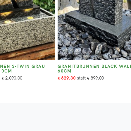
NEN S-TWIN GRAU
GRANITBRUNNEN BLACK WAL
110CM
60CM
2.090,00
629,30
899,00
€
€
€