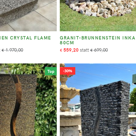
EN CRYSTAL FLAME
GRANIT-BRUNNENSTEIN INKA
80CM
1.970,00
559,20
699,00
€
€
€
30%
Top